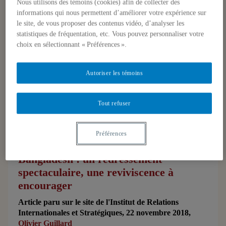
Nous utilisons des témoins (cookies) afin de collecter des
Caring for Glaciers Land, Animals,
informations qui nous permettent d’améliorer votre expérience sur
and Humanity in the Himalayas
le site, de vous proposer des contenus vidéo, d’analyser les
statistiques de fréquentation, etc. Vous pouvez personnaliser votre
Un ouvrage de notre collègue Karine Gagné, 22
choix en sélectionnant « Préférences ».
novembre 2018
Autoriser les témoins
Tout refuser
Communications
| Une analyse d'Olivier Guillard du
Préférences
CERIAS
Bangladesh : un redressement
spectaculaire, une reviviscence à
encourager
Article paru sur le site de l'Institut de Relations
Internationales et Stratégiques, 22 novembre 2018,
Olivier Guillard