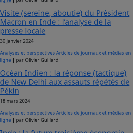
ligne
| par Olivier Guillard
Visite (sereine, aboutie) du Président
Macron en Inde : l’analyse de la
presse locale
30 janvier 2024
Analyses et perspectives
Articles de journaux et médias en
ligne
| par Olivier Guillard
Océan Indien : la réponse (tactique)
de New Delhi aux assauts répétés de
Pékin
18 mars 2024
Analyses et perspectives
Articles de journaux et médias en
ligne
| par Olivier Guillard
Inde : la future troisième économie