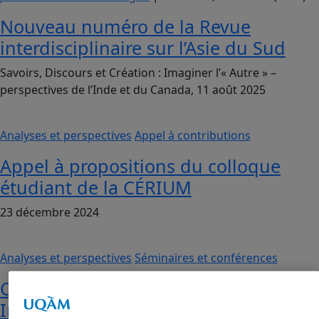
Nouveau numéro de la Revue
interdisciplinaire sur l’Asie du Sud
Savoirs, Discours et Création : Imaginer l’« Autre » –
perspectives de l’Inde et du Canada, 11 août 2025
Analyses et perspectives
Appel à contributions
Appel à propositions du colloque
étudiant de la CÉRIUM
23 décembre 2024
Analyses et perspectives
Séminaires et conférences
Canada-India Partnership in the
Indo-Pacific: Reflections on The Road