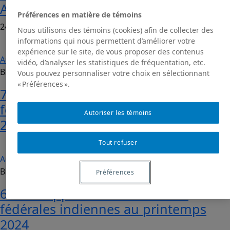
Ahead
Préférences en matière de témoins
24 octobre 2024
Nous utilisons des témoins (cookies) afin de collecter des
informations qui nous permettent d’améliorer votre
expérience sur le site, de vous proposer des contenus
Analyses et perspectives
Revue en ligne
| par Martin
vidéo, d’analyser les statistiques de fréquentation, etc.
Biguet
Vous pouvez personnaliser votre choix en sélectionnant
« Préférences ».
7ème Rapport sur les élections
fédérales indiennes au printemps
Autoriser les témoins
2024
Tout refuser
Analyses et perspectives
Revue en ligne
| par Martin
Biguet
Préférences
6ème Rapport sur les élections
fédérales indiennes au printemps
2024