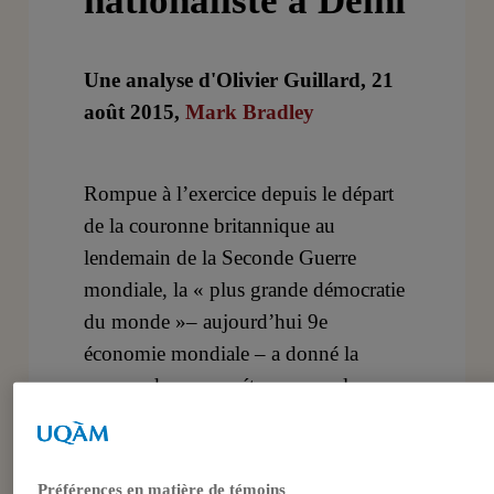
nationaliste à Delhi
Une analyse d'Olivier Guillard, 21
août 2015,
Mark Bradley
Rompue à l’exercice depuis le départ
de la couronne britannique au
lendemain de la Seconde Guerre
mondiale, la « plus grande démocratie
du monde »– aujourd’hui 9e
économie mondiale – a donné la
mesure de son appétence pour les
grands rendez-vous politiques
nationaux voilà tout juste un an, en
organisant en avril-mai 2014 ses 16e
Préférences en matière de témoins