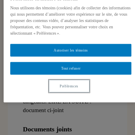
élections législatives. À l’occasion de
Nous utilisons des témoins (cookies) afin de collecter des informations
ce scrutin printanier, deux électeurs sur
qui nous permettent d’améliorer votre expérience sur le site, de vous
proposer des contenus vidéo, d’analyser les statistiques de
trois s’étaient rendus aux urnes. En
fréquentation, etc. Vous pouvez personnaliser votre choix en
faisant subir un revers historique au
sélectionnant « Préférences ».
parti du Congrès (la formation de la
dynastie Nehru-Gandhi) et au
Autoriser les témoins
gouvernement sortant (seulement 19
% des suffrages exprimés), l’électorat
Tout refuser
sanctionnait autant l’administration
sortante qu’il ouvrait grand les bras au
Préférences
changement, de management et de
dirigeants. LIRE LA SUITE :
document ci-joint
Documents joints