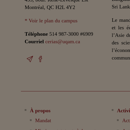
Sri Lank
Montréal, QC H2L 4Y2
Le mand
* Voir le plan du campus
et les é
Téléphone
514 987-3000 #6909
l’Asie d
Courriel
cerias@uqam.ca
des scie
l’écono
communic
À propos
Activi
Mandat
Act