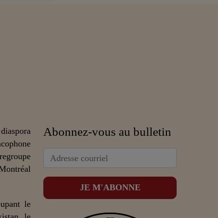
Abonnez-vous au bulletin
 diaspora
ncophone
 regroupe
 Montréal
upant le
istan, le