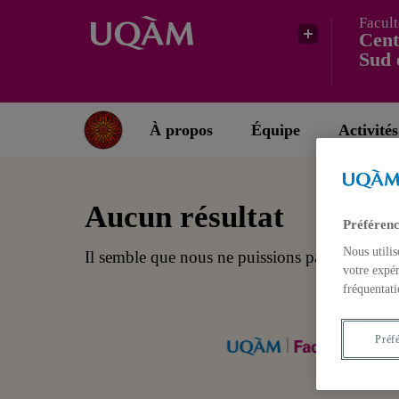
Facult
Cent
Sud 
À propos
Équipe
Activités
Aucun résultat
Préférenc
Nous utilis
Il semble que nous ne puissions pas trouver c
votre expér
fréquentati
Préf