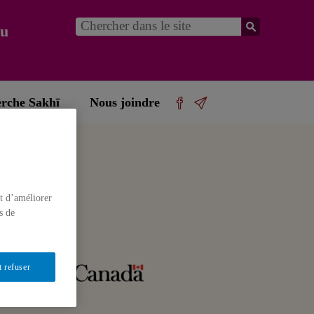
du
erche Sakhī
Nous joindre
t d’améliorer
s de
t refuser