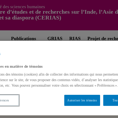
é des sciences humaines
re d’études et de recherches sur l’Inde, l’Asie 
et sa diaspora (CERIAS)
Publications
GRIAS
RIAS
Projet de rech
es en matière de témoins
ons des témoins (cookies) afin de collecter des informations qui nous permetten
e que vous cherchez.
ience sur le site, de vous proposer des contenus vidéo, d’analyser les statistique
Partenaires
on, etc. Vous pouvez personnaliser votre choix en sélectionnant « Préférences ».
érences
Autoriser les témoins
Tou