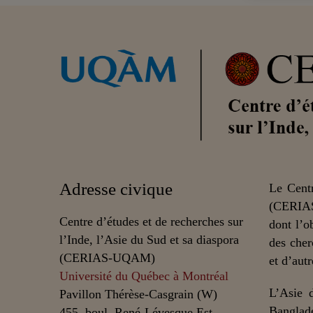
Adresse civique
Le Centr
(CERIAS
Centre d’études et de recherches sur
dont l’o
l’Inde, l’Asie du Sud et sa diaspora
des cher
(CERIAS-UQAM)
et d’autr
Université du Québec à Montréal
L’Asie 
Pavillon Thérèse-Casgrain (W)
Banglade
455, boul. René-Lévesque Est