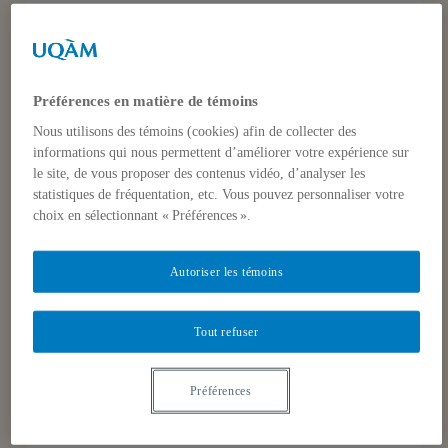
En collaboration avec l’
Institut
d’études internationales de
Montréal
(IEIM) le
Centre d’études
Préférences en matière de témoins
et de recherches sur l’Inde, l’Asie du
Nous utilisons des témoins (cookies) afin de collecter des
Sud et sa diaspora
(CERIAS)
informations qui nous permettent d’améliorer votre expérience sur
présente la
projection gratuite du
le site, de vous proposer des contenus vidéo, d’analyser les
statistiques de fréquentation, etc. Vous pouvez personnaliser votre
film
de Deepa Mehta
WATER
choix en sélectionnant « Préférences ».
présenté en
version française
La
projection sera suivie d’une
Autoriser les témoins
discussion
animée par
Karine Bates
,
professeure d’anthropologie (UdeM)
Tout refuser
et Mathieu Boisvert, directeur du
CERIAS.
Quand
: Le mercredi 4
Préférences
décembre à 18h00
Où
: Salle des
Boiseries, UQÀM, local J-2805