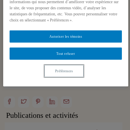
informations qui nous permettent d’améliorer votre expérience sur
une base régulière divers papiers, notes et
le site, de vous proposer des contenus vidéo, d’analyser les
publications.
statistiques de fréquentation, etc. Vous pouvez personnaliser votre
choix en sélectionnant « Préférences ».
Autoriser les témoins
Tout refuser
guillard@iris-france.org
https://www.iris-france.org/chercheurs/olivier-
Préférences
guillard/
Publications et activités