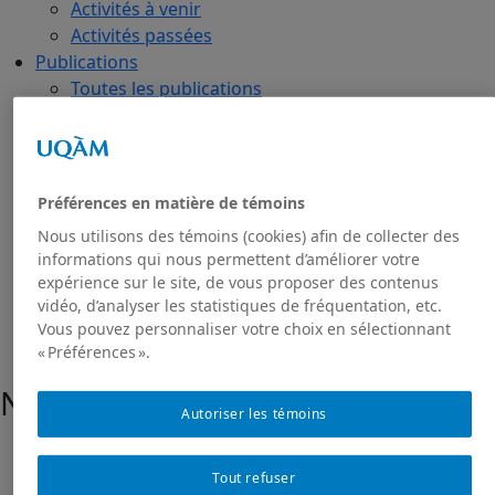
Activités à venir
Activités passées
Publications
Toutes les publications
Dans les médias
GRIAS
RIAS
Projet de recherche Sakhī
Préférences en matière de témoins
Présentation du projet
Nous utilisons des témoins (cookies) afin de collecter des
Projet Sakhī : contexte
informations qui nous permettent d’améliorer votre
Projet Sakhī: méthodologie
expérience sur le site, de vous proposer des contenus
Nous joindre
vidéo, d’analyser les statistiques de fréquentation, etc.
Vous pouvez personnaliser votre choix en sélectionnant
« Préférences ».
Nous joindre
Autoriser les témoins
Adresse civique
Tout refuser