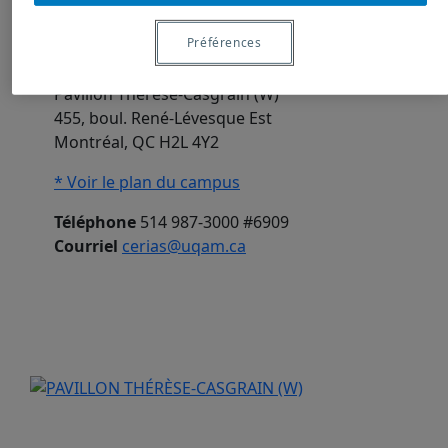
Centre d’études et de recherches sur l’Inde,
Préférences
l’Asie du Sud et sa diaspora (CERIAS-UQAM)
Université du Québec à Montréal
Pavillon Thérèse-Casgrain (W)
455, boul. René-Lévesque Est
Montréal, QC H2L 4Y2
* Voir le plan du campus
Téléphone
514 987-3000 #6909
Courriel
cerias@uqam.ca