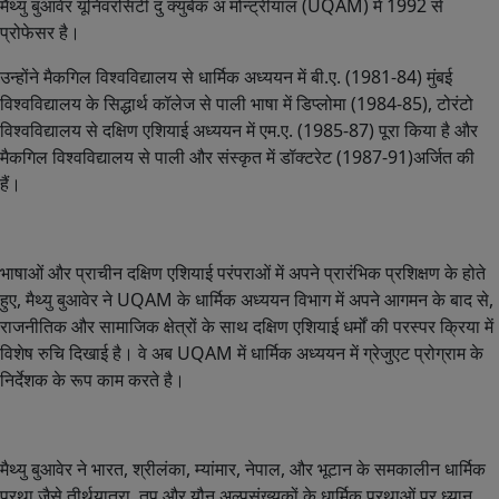
मैथ्यु
बुआवेर
यूनिवरसिटी
दु
क्युबेक
अ
मोन्ट्रीयाल
(UQAM)
में
1992
से
प्रोफेसर
है
।
उन्होंने
मैकगिल
विश्वविद्यालय
से
धार्मिक
अध्ययन
में
बी
.
ए
. (1981-84)
मुंबई
विश्वविद्यालय
के
सिद्धार्थ
कॉलेज
से
पाली
भाषा
में
डिप्लोमा
(1984-85),
टोरंटो
विश्वविद्यालय
से
दक्षिण
एशियाई
अध्ययन
में
एम
.
ए
. (1985-87)
पूरा
किया
है
और
मैकगिल
विश्वविद्यालय
से
पाली
और
संस्कृत
में
डॉक्टरेट
(1987-91)
अर्जित
की
हैं
।
भाषाओं
और
प्राचीन
दक्षिण
एशियाई
परंपराओं
में
अपने
प्रारंभिक
प्रशिक्षण
के
होते
हुए
,
मैथ्यु
बुआवेर
ने
UQAM
के
धार्मिक
अध्ययन
विभाग
में
अपने
आगमन
के
बाद
से
,
राजनीतिक
और
सामाजिक
क्षेत्रों
के
साथ
दक्षिण
एशियाई
धर्मों
की
परस्पर
क्रिया
में
विशेष
रुचि
दिखाई
है
।
वे
अब
UQAM
में
धार्मिक
अध्ययन
में
ग्रेजुएट
प्रोग्राम
के
निर्देशक
के
रूप
काम
करते
है
।
मैथ्यु
बुआवेर
ने
भारत
,
श्रीलंका
,
म्यांमार
,
नेपाल
,
और
भूटान
के
समकालीन
धार्मिक
प्रथा
जैसे
तीर्थयात्रा
,
तप
और
यौन
अल्पसंख्यकों
के
धार्मिक
प्रथाओं
पर
ध्यान