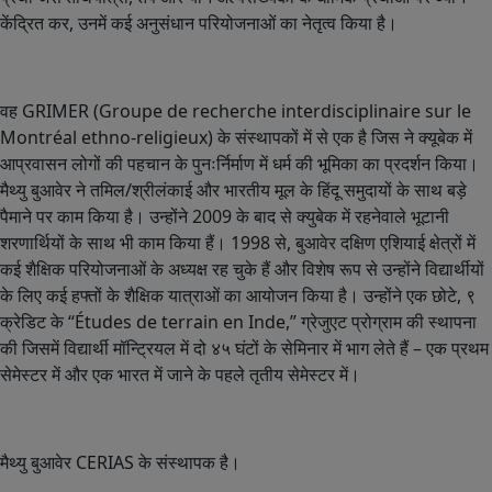
केंद्रित
कर
,
उनमें
कई
अनुसंधान
परियोजनाओं
का
नेतृत्व
किया
है
।
वह
GRIMER (Groupe de recherche interdisciplinaire sur le
Montréal ethno-religieux)
के
संस्थापकों
में
से
एक
है
जिस
ने
क्यूबेक
में
आप्रवासन
लोगों
की
पहचान
के
पुनःर्निर्माण
में
धर्म
की
भूमिका
का
प्रदर्शन
किया
।
मैथ्यु
बुआवेर
ने
तमिल
/
श्रीलंकाई
और
भारतीय
मूल
के
हिंदू
समुदायों
के
साथ
बड़े
पैमाने
पर
काम
किया
है
।
उन्होंने
2009
के
बाद
से
क्युबेक
में
रहनेवाले
भूटानी
शरणार्थियों
के
साथ
भी
काम
किया
हैं
।
1998
से
,
बुआवेर
दक्षिण
एशियाई
क्षेत्रों
में
कई
शैक्षिक
परियोजनाओं
के
अध्यक्ष
रह
चुके
हैं
और
विशेष
रूप
से
उन्होंने
विद्यार्थीयों
के
लिए
कई
हफ्तों
के
शैक्षिक
यात्राओं
का
आयोजन
किया
है
।
उन्होंने
एक
छोटे
,
९
क्रेडिट
के
“Études de terrain en Inde,”
ग्रेजुएट
प्रोग्राम
की
स्थापना
की
जिसमें
विद्यार्थी
मॉन्ट्रियल
में
दो
४५
घंटों
के
सेमिनार
में
भाग
लेते
हैं
–
एक
प्रथम
सेमेस्टर
में
और
एक
भारत
में
जाने
के
पहले
तृतीय
सेमेस्टर
में
।
मैथ्यु
बुआवेर
CERIAS
के
संस्थापक
है
।