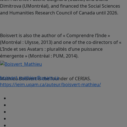
Dimitrova (UMontréal), and financed the Social Sciences
and Humanities Research Council of Canada until 2026.
Boisvert is also the author of « Comprendre l’Inde »
(Montréal : Ulysse, 2013) and one of the co-directors of «
L’Inde et ses Avatars : pluralités d’une puissance
émergente » (Montréal : PUM, 2014).
boisvert.mathieu@uqam.ca
Mathieu Boisvert is the founder of CERIAS.
https://ieim.uqam.ca/auteur/boisvert-mathieu/