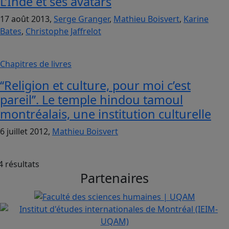
L’Inde et ses avatars
17 août 2013,
Serge Granger
,
Mathieu Boisvert
,
Karine
Bates
,
Christophe Jaffrelot
Chapitres de livres
‘‘Religion et culture, pour moi c’est
pareil’’. Le temple hindou tamoul
montréalais, une institution culturelle
6 juillet 2012,
Mathieu Boisvert
4 résultats
Partenaires