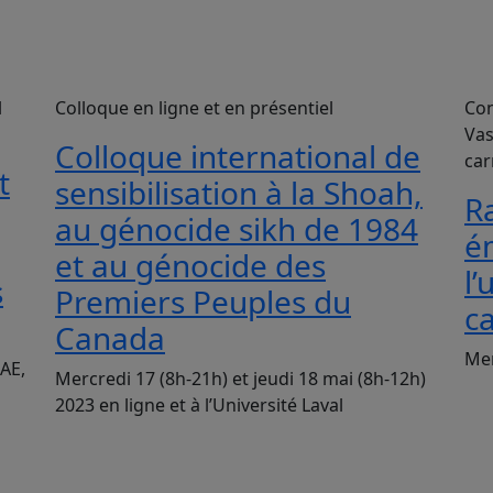
l
Colloque en ligne et en présentiel
Con
Vas
Colloque international de
car
t
sensibilisation à la Shoah,
R
au génocide sikh de 1984
é
et au génocide des
l’
s
Premiers Peuples du
c
Canada
Mer
AE,
Mercredi 17 (8h-21h) et jeudi 18 mai (8h-12h)
2023 en ligne et à l’Université Laval