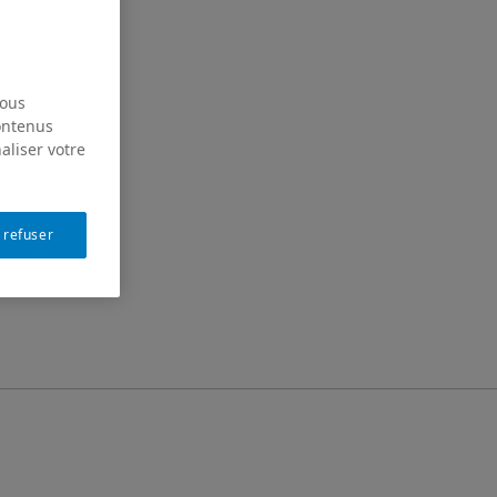
nous
contenus
aliser votre
 refuser