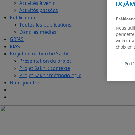
Activités à venir
Activités passées
Publications
Préféren
Toutes les publications
Nous util
Dans les médias
permetten
GRIAS
vidéo, d’
RIAS
choix en 
Projet de recherche Sakhī
Présentation du projet
Préf
Projet Sakhī : contexte
Projet Sakhī: méthodologie
Nous joindre