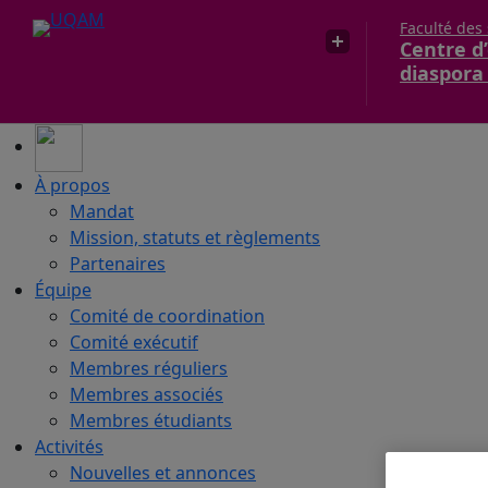
Faculté des
Centre d’
diaspora
À propos
Mandat
Mission, statuts et règlements
Partenaires
Équipe
Comité de coordination
Comité exécutif
Membres réguliers
Membres associés
Membres étudiants
Activités
Nouvelles et annonces