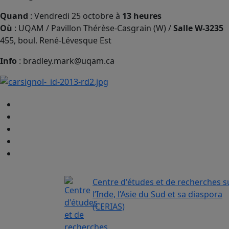
Quand
: Vendredi 25 octobre à
13 heures
Où
: UQAM / Pavillon Thérèse-Casgrain (W) /
Salle W-3235
455, boul. René-Lévesque Est
Info
: bradley.mark@uqam.ca
Centre d'études et de recherches s
l’Inde, l’Asie du Sud et sa diaspora
(CERIAS)