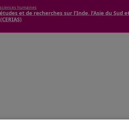
 sciences humaines
études et de recherches sur l’Inde, l’Asie du Sud e
 (CERIAS)