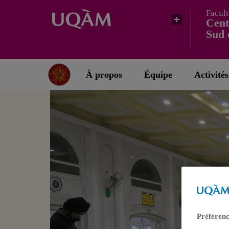
Facult
Cent
Sud 
À propos
Équipe
Activités
Préférenc