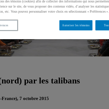
ons des témoins (cookies) afin de collecter des informations qui nous permetten
ience sur le site, de vous proposer des contenus vidéo, d’analyser les statistique
on, etc. Vous pouvez personnaliser votre choix en sélectionnant « Préférences ».
érences
Autoriser les témoins
Tou
nord) par les talibans
S-France), 7 octobre 2015