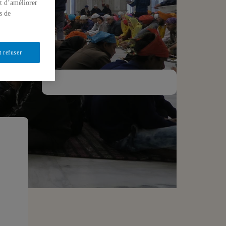
t d’améliorer
s de
t refuser