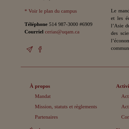
Le mand
* Voir le plan du campus
et les é
Téléphone
514 987-3000 #6909
l’Asie d
Courriel
cerias@uqam.ca
des scie
l’écono
communic
À propos
Activi
Mandat
Act
Mission, statuts et règlements
Act
Partenaires
Com