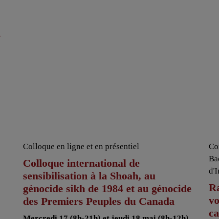
r
Colloque en ligne et en présentiel
Co
Ba
Colloque international de
d'
sensibilisation à la Shoah, au
Ra
génocide sikh de 1984 et au génocide
vo
des Premiers Peuples du Canada
ca
Mercredi 17 (8h-21h) et jeudi 18 mai (8h-12h)