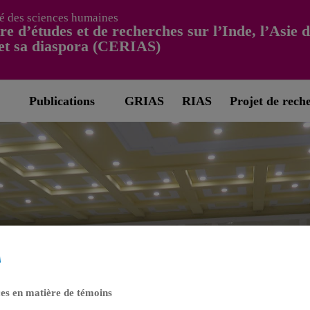
é des sciences humaines
re d’études et de recherches sur l’Inde, l’Asie 
et sa diaspora (CERIAS)
Publications
GRIAS
RIAS
Projet de rech
es en matière de témoins