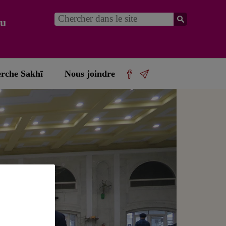
du
erche Sakhī
Nous joindre