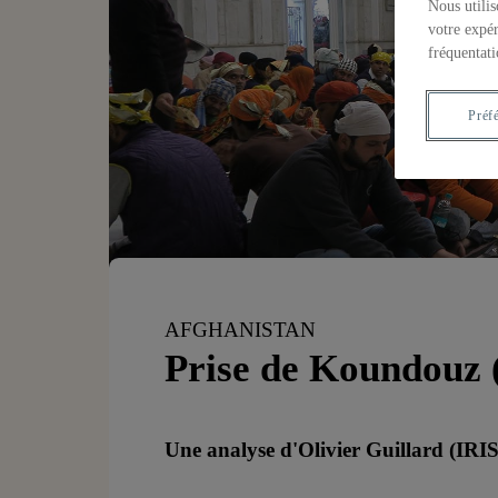
Nous utilis
votre expér
fréquentati
Préf
AFGHANISTAN
Prise de Koundouz (
Une analyse d'Olivier Guillard (IRI