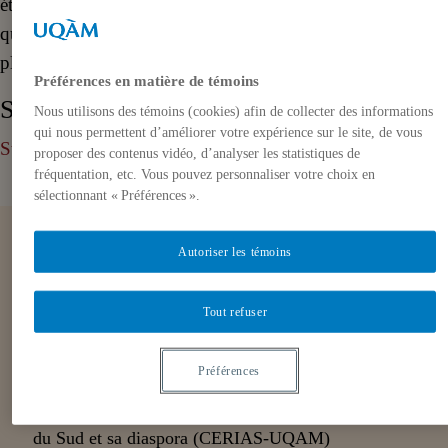
étudiants – tant sud-asiatiques vers le Québec, que
québécois vers l’Asie du Sud – seront également mises en
place.
Préférences en matière de témoins
Statuts et règlements
Nous utilisons des témoins (cookies) afin de collecter des informations
qui nous permettent d’améliorer votre expérience sur le site, de vous
Statuts et règlements du CERIAS (PDF)
proposer des contenus vidéo, d’analyser les statistiques de
fréquentation, etc. Vous pouvez personnaliser votre choix en
sélectionnant « Préférences ».
Partenaires
Autoriser les témoins
Tout refuser
Adresse civique
Préférences
Centre d’études et de recherches sur l’Inde, l’Asie
du Sud et sa diaspora (CERIAS-UQAM)