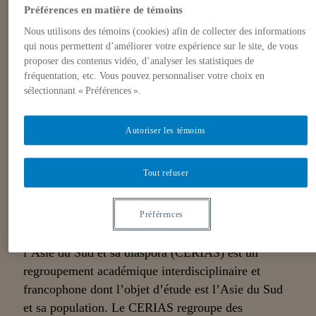
du Sud et sa diaspora (CERIAS-UQAM)
Préférences en matière de témoins
Université du Québec à Montréal
Nous utilisons des témoins (cookies) afin de collecter des informations
Pavillon Thérèse-Casgrain (W)
qui nous permettent d’améliorer votre expérience sur le site, de vous
455, boul. René-Lévesque Est
proposer des contenus vidéo, d’analyser les statistiques de
fréquentation, etc. Vous pouvez personnaliser votre choix en
Montréal, QC H2L 4Y2
sélectionnant « Préférences ».
* Voir le plan du campus
Autoriser les témoins
Téléphone
514 987-3000 #6909
Courriel
cerias@uqam.ca
Tout refuser
Préférences
Le Centre d’études et de recherches sur l’Inde,
l’Asie du Sud et sa diaspora (CERIAS) est un
regroupement académique interdisciplinaire et
francophone dont l’objet d’étude est l’Asie du Sud
et sa population. Le CERIAS regroupe des