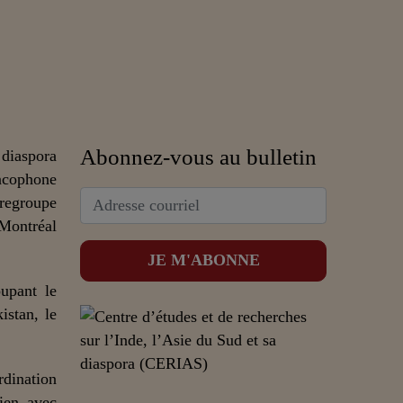
Abonnez-vous au bulletin
 diaspora
ncophone
 regroupe
 Montréal
upant le
istan, le
dination
lien avec