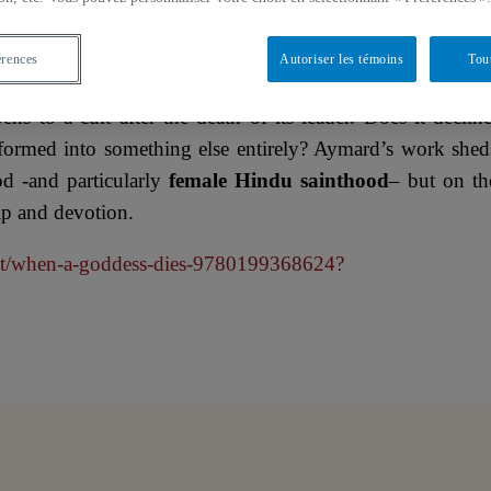
u saints whose cult has outlived her. Today, her tomb is 
ated by those who knew her and by those too young to hav
érences
Autoriser les témoins
Tou
formed extensive fieldwork among Ma’s current devotees
s to a cult after the death of its leader. Does it decline
nsformed into something else entirely? Aymard’s work shed
d -and particularly
female Hindu sainthood
– but on th
hip and devotion.
uct/when-a-goddess-dies-9780199368624?