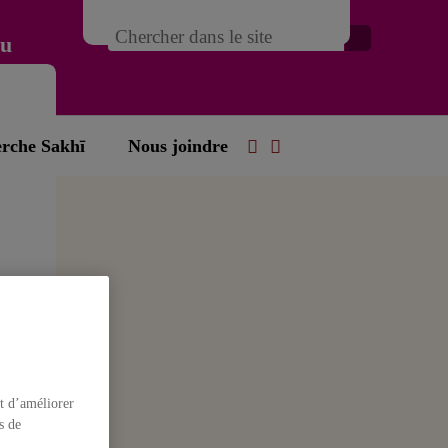
du
erche Sakhī
Nous joindre
n
n
t
t d’améliorer
y
s de
d