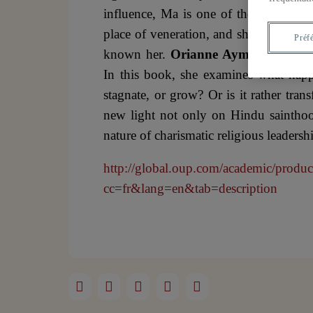
influence, Ma is one of the rare Hind
place of veneration, and she is vener
Préf
known her.
Orianne Aymard
has per
In this book, she examines what happen
stagnate, or grow? Or is it rather tra
new light not only on Hindu sainthoo
nature of charismatic religious leaders
http://global.oup.com/academic/prod
cc=fr&lang=en&tab=description