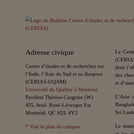
Adresse civique
Le Centr
(CERIAS
Centre d’études et de recherches sur
dont l’o
l’Inde, l’Asie du Sud et sa diaspora
des cher
(CERIAS-UQAM)
et d’autr
Université du Québec à Montréal
L’Asie 
Pavillon Thérèse-Casgrain (W)
Banglade
455, boul. René-Lévesque Est
Sri Lank
Montréal, QC H2L 4Y2
Le mand
* Voir le plan du campus
et les é