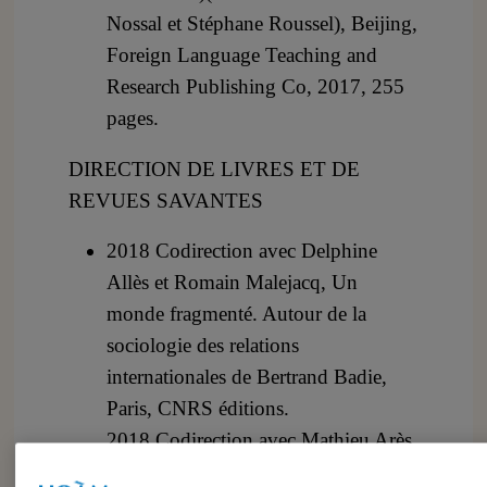
Nossal et Stéphane Roussel), Beijing,
Foreign Language Teaching and
Research Publishing Co, 2017, 255
pages.
DIRECTION DE LIVRES ET DE
REVUES SAVANTES
2018 Codirection avec Delphine
Allès et Romain Malejacq, Un
monde fragmenté. Autour de la
sociologie des relations
internationales de Bertrand Badie,
Paris, CNRS éditions.
2018 Codirection avec Mathieu Arès
(dirs.), Géopolitique et nouveaux