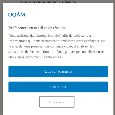
économiques et de la science
politique, longtemps considérée
comme un objet intellectuel hybride,
l’économie politique internationale a
Préférences en matière de témoins
su s’imposer comme une discipline
Nous utilisons des témoins (cookies) afin de collecter des
essentielle pour penser le monde
informations qui nous permettent d’améliorer votre expérience sur
contemporain.
le site, de vous proposer des contenus vidéo, d’analyser les
statistiques de fréquentation, etc. Vous pouvez personnaliser votre
Animés par le désir de faire bouger les
choix en sélectionnant « Préférences ».
lignes, ses représentants s’efforcent de
répondre à deux questions majeures :
Autoriser les témoins
Qui gouverne ? Quel acteur a
suffisamment de puissance pour
Tout refuser
transformer la nature de la politique
mondiale ? Ces interrogations gagnent
Préférences
constamment en portée au sein d’un
monde travaillé par la globalisation et