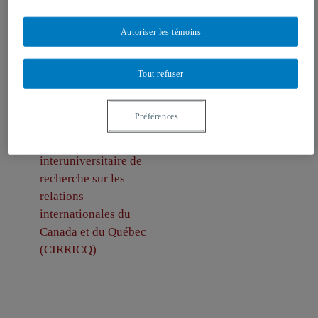
Auteurs-trices
Autoriser les témoins
Tout refuser
Préférences
Stéphane Paquin
,
Directeur, Centre
interuniversitaire de
recherche sur les
relations
internationales du
Canada et du Québec
(CIRRICQ)