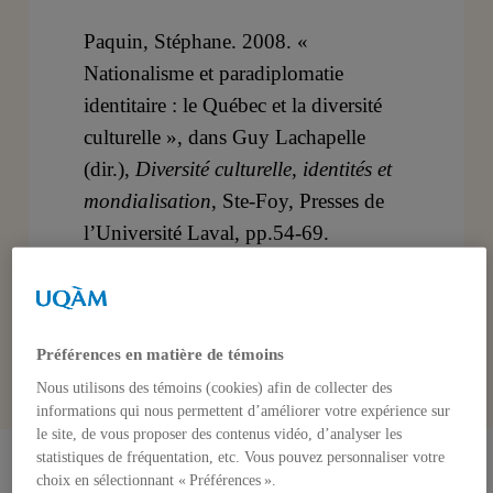
Paquin, Stéphane. 2008. «
Nationalisme et paradiplomatie
identitaire : le Québec et la diversité
culturelle », dans Guy Lachapelle
(dir.),
Diversité culturelle, identités et
mondialisation
, Ste-Foy, Presses de
l’Université Laval, pp.54-69.
Préférences en matière de témoins
Nous utilisons des témoins (cookies) afin de collecter des
informations qui nous permettent d’améliorer votre expérience sur
le site, de vous proposer des contenus vidéo, d’analyser les
statistiques de fréquentation, etc. Vous pouvez personnaliser votre
choix en sélectionnant « Préférences ».