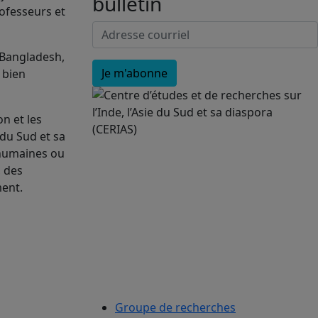
bulletin
rofesseurs et
 Bangladesh,
, bien
n et les
 du Sud et sa
 humaines ou
, des
ment.
Groupe de recherches