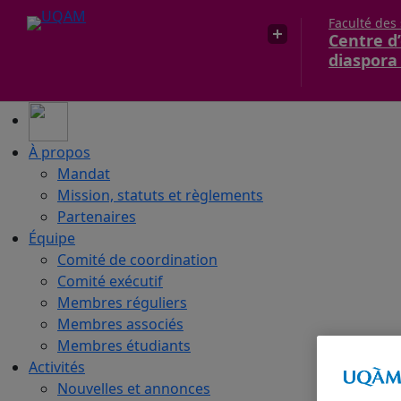
Faculté des
Centre d’
diaspora
À propos
Mandat
Mission, statuts et règlements
Partenaires
Équipe
Comité de coordination
Comité exécutif
Membres réguliers
Membres associés
Membres étudiants
Activités
Nouvelles et annonces