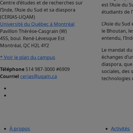
Centre d’études et de recherches sur
est l’Asie du
l’Inde, l’Asie du Sud et sa diaspora
étudiants de l
(CERIAS-UQAM)
L’Asie du Sud
Université du Québec à Montréal
le Bhoutan, le
Pavillon Thérèse-Casgrain (W)
entendu, l’Ind
455, boul. René-Lévesque Est
Montréal, QC H2L 4Y2
Le mandat du 
échanges d’uni
* Voir le plan du campus
diaspora, que
Téléphone
514 987-3000 #6909
sociales, des 
Courriel
cerias@uqam.ca
technologies 
À propos
Activités