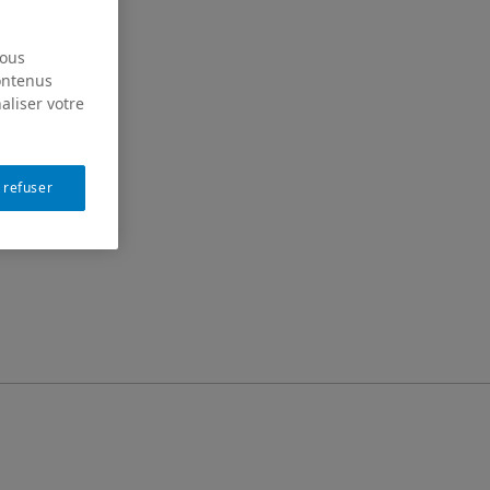
nous
contenus
aliser votre
 refuser