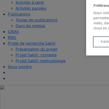
Activités à venir
Préféren
Activités passées
Nous util
Publications
permetten
Toutes les publications
vidéo, d’
Dans les médias
choix en 
GRIAS
RIAS
Préf
Projet de recherche Sakhī
Présentation du projet
Projet Sakhī : contexte
Projet Sakhī: méthodologie
Nous joindre