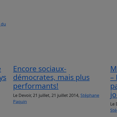
s du
e
Encore sociaux-
M
ys
démocrates, mais plus
– 
performants!
pa
j
Le Devoir, 21 juillet, 21 juillet 2014,
Stéphane
Paquin
Le 
Sté