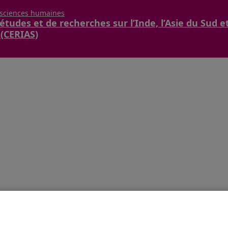
 sciences humaines
études et de recherches sur l’Inde, l’Asie du Sud e
 (CERIAS)