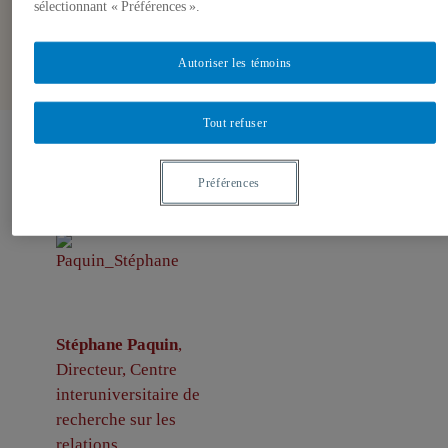
sélectionnant « Préférences ».
Autoriser les témoins
Tout refuser
Auteurs-trices
Préférences
Stéphane Paquin
,
Directeur, Centre
interuniversitaire de
recherche sur les
relations