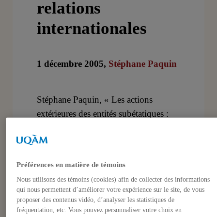
relations
internationales
1 décembre 2005,
Stéphane Paquin
Stéphane Paquin, « Les actions
extérieures des entités subétatiques :
quelle signification pour la politique
comparée et les relations
internationales »,
Revue internationale
Préférences en matière de témoins
de politique comparée
, volume 12,
Nous utilisons des témoins (cookies) afin de collecter des informations
No 2, 2005, pp.129-142.
qui nous permettent d’améliorer votre expérience sur le site, de vous
proposer des contenus vidéo, d’analyser les statistiques de
fréquentation, etc. Vous pouvez personnaliser votre choix en