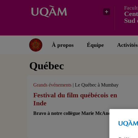
Facult
Cent
Sud 
À propos
Équipe
Activités
Québec
Grands événements
| Le Québec à Mumbay
Festival du film québécois en
Inde
Bravo à notre collègue Marie McAndrew