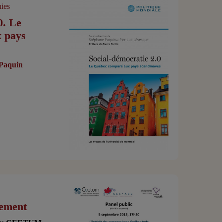
ies
0. Le
 pays
Paquin
cement