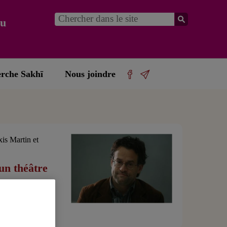
du
erche Sakhī
Nous joindre
is Martin et
un théâtre
00 / UQAM