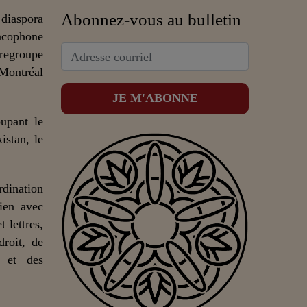
Abonnez-vous au bulletin
 diaspora
ncophone
 regroupe
 Montréal
upant le
istan, le
dination
lien avec
 lettres,
droit, de
n et des