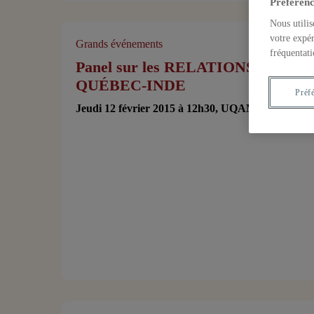
Préférenc
Nous utilis
votre expér
Grands événements
fréquentati
Panel sur les RELATIONS
QUÉBEC-INDE
Préf
Jeudi 12 février 2015 à 12h30, UQAM