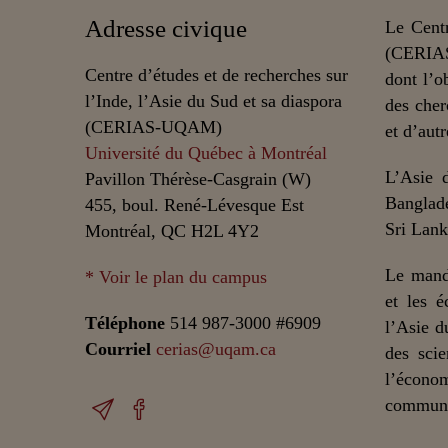
Adresse civique
Le Centr
(CERIAS
Centre d’études et de recherches sur
dont l’o
l’Inde, l’Asie du Sud et sa diaspora
des cher
(CERIAS-UQAM)
et d’autr
Université du Québec à Montréal
L’Asie 
Pavillon Thérèse-Casgrain (W)
Banglade
455, boul. René-Lévesque Est
Sri Lank
Montréal, QC H2L 4Y2
Le mand
* Voir le plan du campus
et les é
Téléphone
514 987-3000 #6909
l’Asie d
Courriel
cerias@uqam.ca
des scie
l’écono
communic