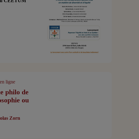
0 au CEETUM
en ligne
e philo de
osophie ou
olas Zorn