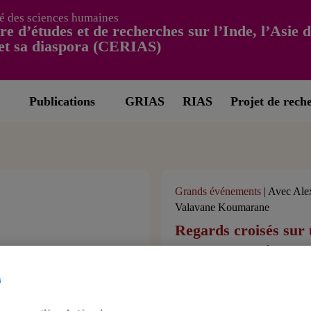
é des sciences humaines
re d’études et de recherches sur l’Inde, l’Asie 
et sa diaspora (CERIAS)
Publications
GRIAS
RIAS
Projet de rech
Grands événements
| Avec Alex
Valavane Koumarane
Regards croisés sur 
en mouvement
Mardi 22 septembre / 18 h 
(Salle Alfred Laliberté)