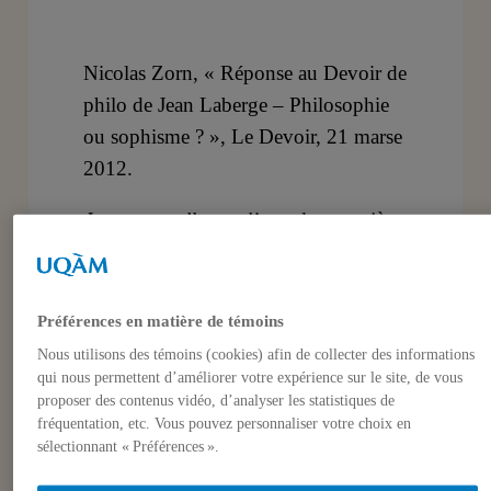
Nicolas Zorn, « Réponse au Devoir de
philo de Jean Laberge – Philosophie
ou sophisme ? », Le Devoir, 21 marse
2012.
Je me rappelle que l’une des premières
leçons dispensées dans mes cours de
philosophie fut la distinction entre les
philosophes et les sophistes; si les
Préférences en matière de témoins
premiers tentent d’atteindre la vérité
Nous utilisons des témoins (cookies) afin de collecter des informations
par la pensée, les débats et
qui nous permettent d’améliorer votre expérience sur le site, de vous
proposer des contenus vidéo, d’analyser les statistiques de
l’honnêteté, les seconds considéraient
fréquentation, etc. Vous pouvez personnaliser votre choix en
que seule la persuasion du public
sélectionnant « Préférences ».
comptait. La justice, l’éthique ou la