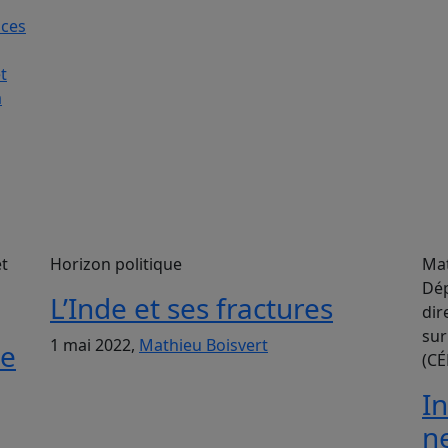
nces
t
a
et
Horizon politique
Mat
Dép
L’Inde et ses fractures
dir
sur
1 mai 2022,
Mathieu Boisvert
le
(CÉ
I
n