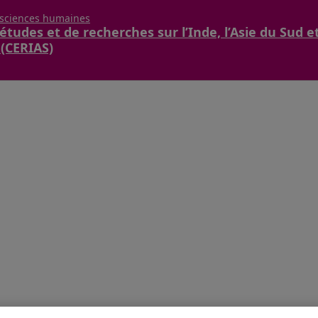
 sciences humaines
études et de recherches sur l’Inde, l’Asie du Sud e
 (CERIAS)