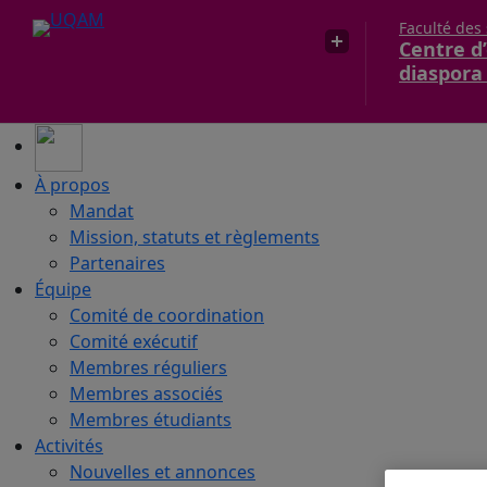
Faculté des
Centre d’
diaspora
À propos
Mandat
Mission, statuts et règlements
Partenaires
Équipe
Comité de coordination
Comité exécutif
Membres réguliers
Membres associés
Membres étudiants
Activités
Nouvelles et annonces