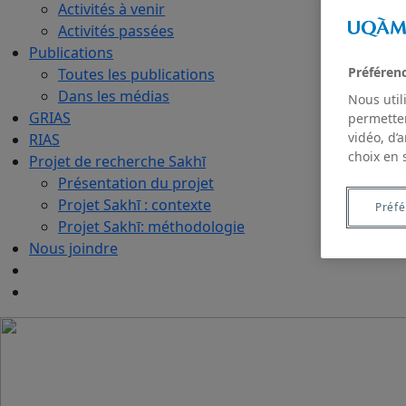
Activités à venir
Activités passées
Publications
Préféren
Toutes les publications
Dans les médias
Nous util
GRIAS
permetten
vidéo, d’
RIAS
choix en 
Projet de recherche Sakhī
Présentation du projet
Projet Sakhī : contexte
Préf
Projet Sakhī: méthodologie
Nous joindre