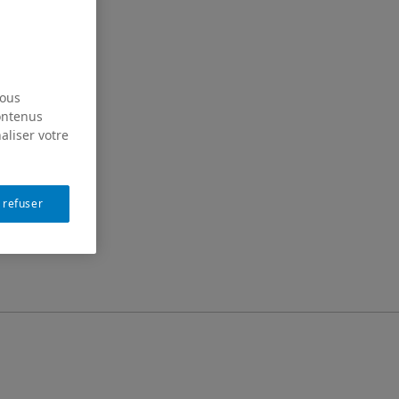
nous
contenus
aliser votre
 refuser