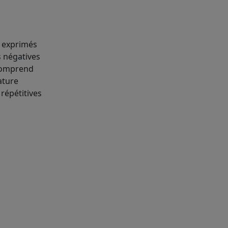
s exprimés
s négatives
 comprend
ature
répétitives