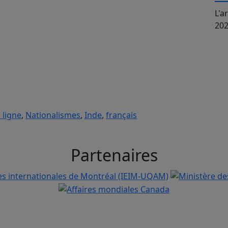
L'a
20
 ligne
,
Nationalismes
,
Inde
,
français
Partenaires