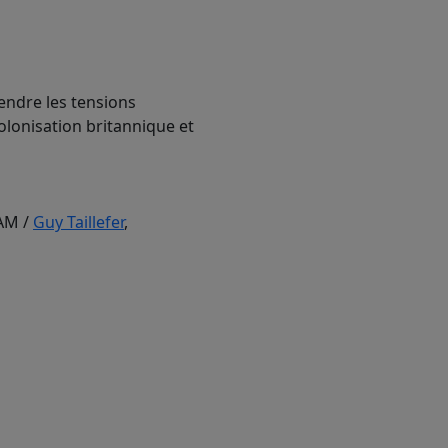
endre les tensions
colonisation britannique et
QAM
/
Guy Taillefer
,