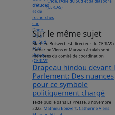
l’Inde, l’Asie du Sud et sa diaspora
(CERIAS)
Sur le même sujet
Mathieu Boisvert est directeur du CERIAS 
Catherine Viens et Marwan Attalah sont
membres du comité de coordination
Drapeau hindou devant 
Parlement: Des nuances
pour ce symbole
politiquement chargé
Texte publié dans La Presse, 9 novembre
2022,
Mathieu Boisvert
,
Catherine Viens
,
Marwan Attalah