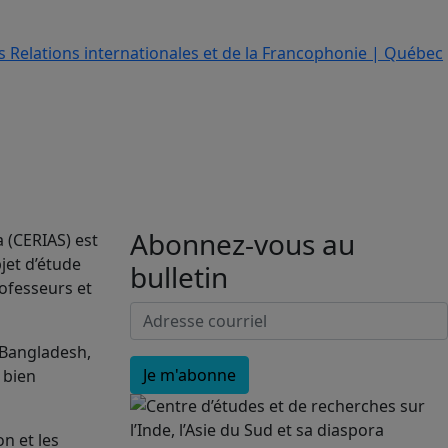
Abonnez-vous au
a (CERIAS) est
jet d’étude
bulletin
rofesseurs et
 Bangladesh,
, bien
n et les