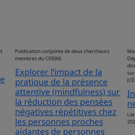
et
Publication conjointe de deux chercheurs
Mat
membres du CERIAS
Dép
dir
Explorer l’impact de la
sur
le
pratique de la présence
(CÉ
attentive (mindfulness) sur
I
la réduction des pensées
n
négatives répétitives chez
L'a
les personnes proches
20
aidantes de personnes