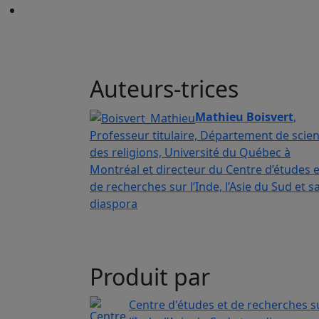
Auteurs-trices
Mathieu Boisvert
,
Professeur titulaire, Département de scie
des religions, Université du Québec à
Montréal et directeur du Centre d’études e
de recherches sur l’Inde, l’Asie du Sud et s
diaspora
Produit par
Centre d'études et de recherches s