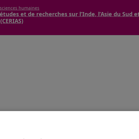
 sciences humaines
études et de recherches sur l’Inde, l’Asie du Sud e
 (CERIAS)