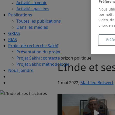
Préféren
Activités à venir
Activités passées
Nous util
permetten
Publications
vidéo, d’
Toutes les publications
choix en 
Dans les médias
GRIAS
RIAS
Préf
Projet de recherche Sakhī
Présentation du projet
Projet Sakhī : contexte
Horizon politique
L’Inde et se
Projet Sakhī: méthodologie
Nous joindre
1 mai 2022,
Mathieu Boisvert