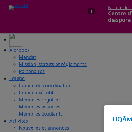
Faculté des
Centre d’
diaspora
À propos
Mandat
Mission, statuts et règlements
Partenaires
Équipe
Comité de coordination
Comité exécutif
Membres réguliers
Membres associés
Membres étudiants
Activités
Nouvelles et annonces