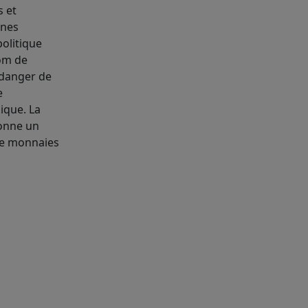
s et
ines
politique
nom de
 danger de
e
ique. La
donne un
 de monnaies