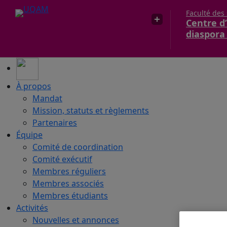
Faculté des
Centre d’
diaspora
À propos
Mandat
Mission, statuts et règlements
Partenaires
Équipe
Comité de coordination
Comité exécutif
Membres réguliers
Membres associés
Membres étudiants
Activités
Nouvelles et annonces