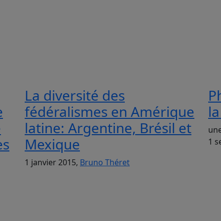
La diversité des
P
e
fédéralismes en Amérique
l
e
latine: Argentine, Brésil et
une
es
Mexique
1 s
1 janvier 2015,
Bruno Théret