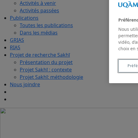
Activités à venir
Activités passées
Publications
Préféren
Toutes les publications
Nous util
Dans les médias
permetten
GRIAS
vidéo, d’
RIAS
choix en 
Projet de recherche Sakhī
Présentation du projet
Préf
Projet Sakhī : contexte
Projet Sakhī: méthodologie
Nous joindre