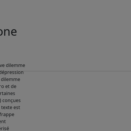
zone
rave dilemme
 dépression
ce dilemme
ro et de
rtaines
s) conçues
 texte est
 frappe
ent
érisé