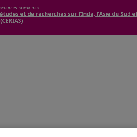
 sciences humaines
études et de recherches sur l’Inde, l’Asie du Sud e
 (CERIAS)