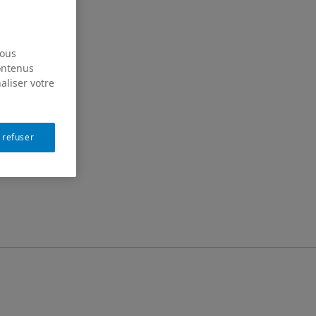
nous
contenus
aliser votre
 refuser