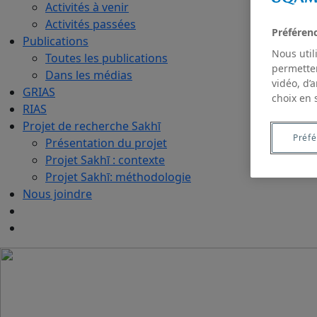
Activités à venir
Activités passées
Préféren
Publications
Nous util
Toutes les publications
permetten
Dans les médias
vidéo, d’
GRIAS
choix en 
RIAS
Projet de recherche Sakhī
Préf
Présentation du projet
Projet Sakhī : contexte
Projet Sakhī: méthodologie
Nous joindre