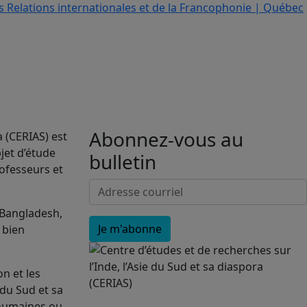
Abonnez-vous au
a (CERIAS) est
jet d’étude
bulletin
rofesseurs et
 Bangladesh,
, bien
n et les
 du Sud et sa
 humaines ou