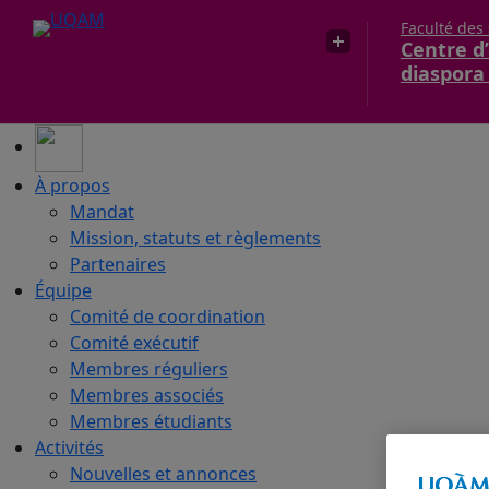
Faculté des
Centre d’
diaspora
À propos
Mandat
Mission, statuts et règlements
Partenaires
Équipe
Comité de coordination
Comité exécutif
Membres réguliers
Membres associés
Membres étudiants
Activités
Nouvelles et annonces