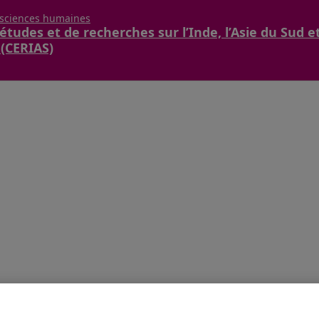
 sciences humaines
études et de recherches sur l’Inde, l’Asie du Sud e
 (CERIAS)