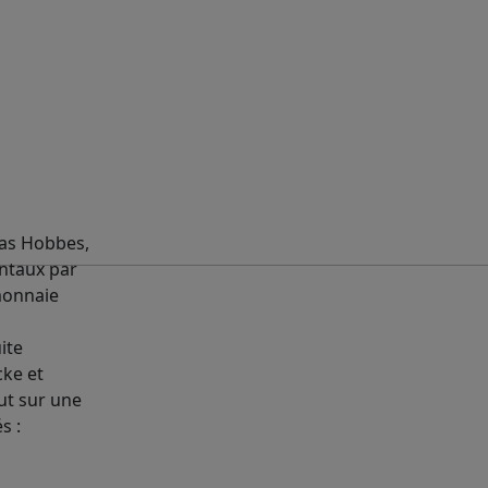
mas Hobbes,
entaux par
monnaie
ite
cke et
ut sur une
s :