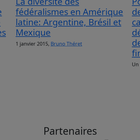
La diversité des
P
e
fédéralismes en Amérique
de
e
latine: Argentine, Brésil et
ca
es
Mexique
d
de
1 janvier 2015,
Bruno Théret
fi
Un 
Partenaires