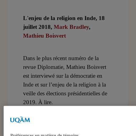
L'enjeu de la religion en Inde, 18
juillet 2018,
Mark Bradley
,
Mathieu Boisvert
Dans le plus récent numéro de la
revue Diplomatie, Mathieu Boisvert
est interviewé sur la démocratie en
Inde et sur l’enjeu de la religion à la
veille des élections présidentielles de
2019. À lire.
Documents joints
_o_d93_boisvert_short.pdf
Préférences en matière de témoins