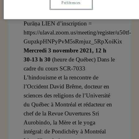
Préférences
Nouvelle Paris 3 La maternité
adoptive de la Déesse dans le Skanda
Purāṇa LIEN d’inscription =
https://ulaval.zoom.us/meeting/register/u50tf-
GupzkpHNPyPvM5sRmjuz_5RpXoiKix
Mercredi 3 novembre 2021, 12 h
30-13 h 30
(heure de Québec) Dans le
cadre du cours SCR-7033
L’hindouisme et la rencontre de
l’Occident David Brême, docteur en
sciences des religions de l’Université
du Québec à Montréal et rédacteur en
chef de la Revue Ouvertures Sri
Aurobindo, la Mère et le yoga
intégral: de Pondichéry à Montréal