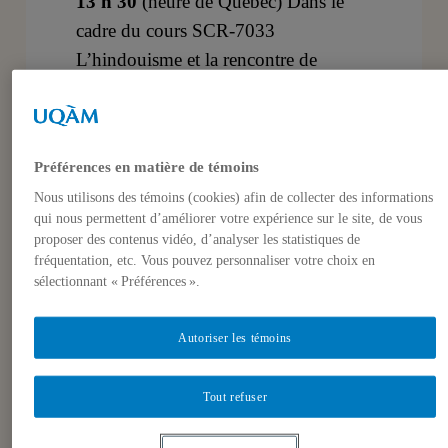
13 h 30
(heure de Québec) Dans le
cadre du cours SCR-7033
L’hindouisme et la rencontre de
l’Occident, Adrien Bouhours,
doctorant à l’Université Bordeaux
Montaigne Le premier Parlement
Préférences en matière de témoins
mondial des religions à Chicago
Nous utilisons des témoins (cookies) afin de collecter des informations
(1893) LIEN d’inscription =
qui nous permettent d’améliorer votre expérience sur le site, de vous
https://ulaval.zoom.us/meeting/register/u5Isf-
proposer des contenus vidéo, d’analyser les statistiques de
qupjouGtLEASsdez-
fréquentation, etc. Vous pouvez personnaliser votre choix en
sélectionnant « Préférences ».
sxzMxuZd2nopV
Mardi 12 octobre
2021, 12 h 30-13 h 30
(heure de
Autoriser les témoins
Québec) Dans le cadre du cours SCR-
2102 L’hindouisme Amandine
Tout refuser
Wattelier-Bricout, docteure en études
indiennes de l’Université Sorbonne