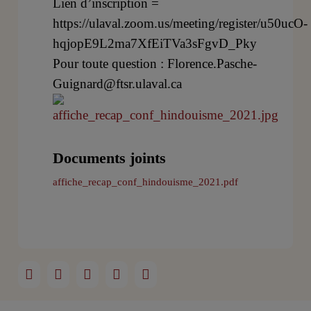
Lien d’inscription =
https://ulaval.zoom.us/meeting/register/u50ucO-
hqjopE9L2ma7XfEiTVa3sFgvD_Pky
Pour toute question : Florence.Pasche-
Guignard@ftsr.ulaval.ca
Documents joints
affiche_recap_conf_hindouisme_2021.pdf