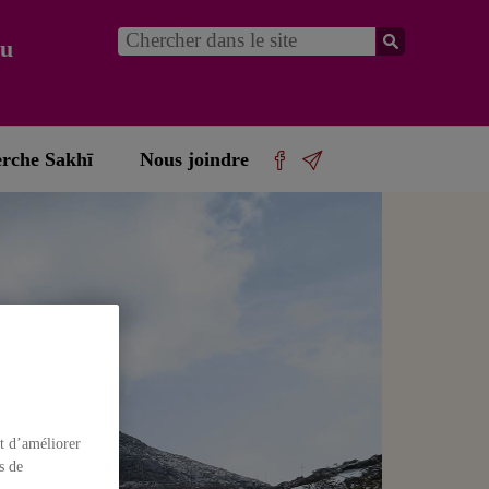
du
erche Sakhī
Nous joindre
t d’améliorer
s de