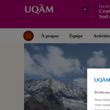
Facult
Cent
Sud 
À propos
Équipe
Activités
Préférenc
Nous utilis
votre expér