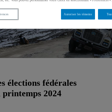
on, etc. Vous pouvez personnaliser votre choix en sélectionnant « Préférences ».
érences
Autoriser les témoins
Tou
s élections fédérales
u printemps 2024