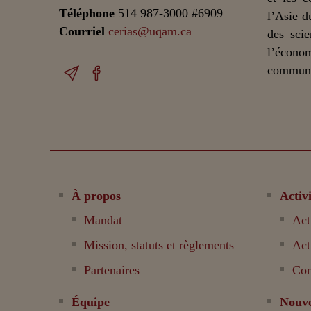
Téléphone
514 987-3000 #6909
l’Asie d
Courriel
cerias@uqam.ca
des scie
l’écono
communic
À propos
Activi
Mandat
Act
Mission, statuts et règlements
Act
Partenaires
Com
Équipe
Nouve