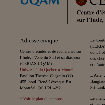
Adresse civique
Le Centr
(CERIAS
Centre d’études et de recherches sur
dont l’o
l’Inde, l’Asie du Sud et sa diaspora
des cher
(CERIAS-UQAM)
et d’autr
Université du Québec à Montréal
L’Asie 
Pavillon Thérèse-Casgrain (W)
Banglade
455, boul. René-Lévesque Est
Sri Lank
Montréal, QC H2L 4Y2
Le mand
* Voir le plan du campus
et les é