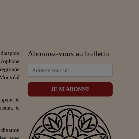
Abonnez-vous au bulletin
 diaspora
ncophone
 regroupe
 Montréal
upant le
istan, le
dination
lien avec