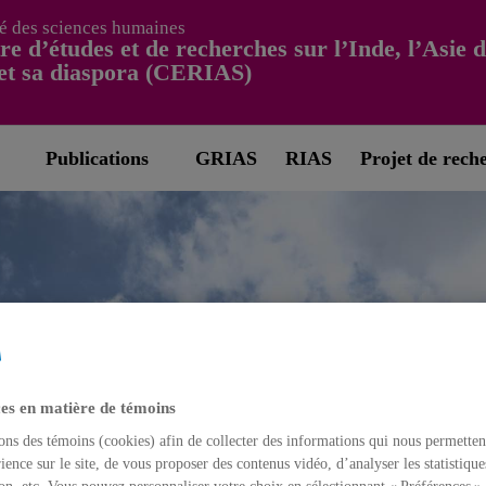
é des sciences humaines
re d’études et de recherches sur l’Inde, l’Asie 
et sa diaspora (CERIAS)
Publications
GRIAS
RIAS
Projet de rech
es en matière de témoins
ons des témoins (cookies) afin de collecter des informations qui nous permetten
ience sur le site, de vous proposer des contenus vidéo, d’analyser les statistique