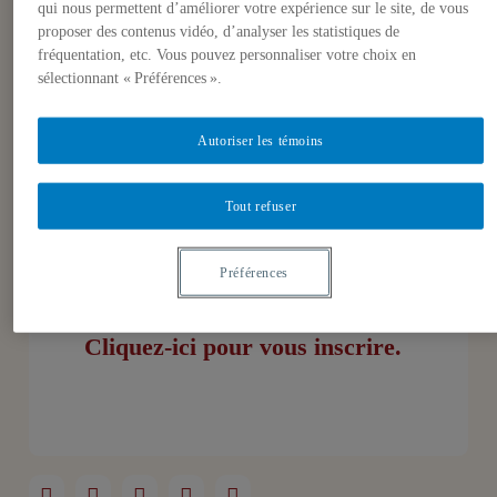
qui nous permettent d’améliorer votre expérience sur le site, de vous
(professeur adjoint), Florence Pasche
proposer des contenus vidéo, d’analyser les statistiques de
Guignard (professeure adjointe) et
fréquentation, etc. Vous pouvez personnaliser votre choix en
David Brême (stagiaire postdoctoral)
sélectionnant « Préférences ».
École supérieure d’études
Autoriser les témoins
internationales:
Jessica Auchter
(professeure titulaire)
Tout refuser
Avec la participation du
Musée de
Préférences
l’Holocauste de Montréal
Cliquez-ici pour vous inscrire.