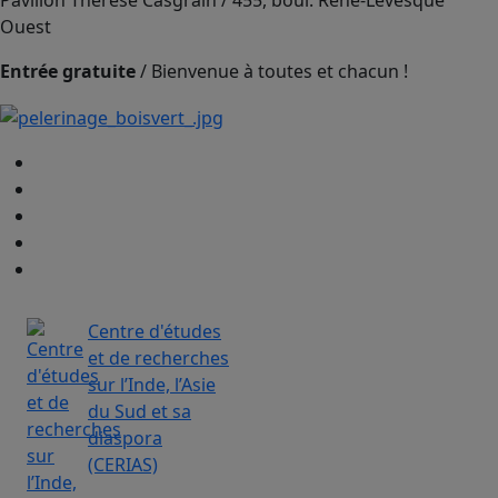
Pavillon Thérèse Casgrain / 455, boul. René-Lévesque
Ouest
Entrée gratuite
/ Bienvenue à toutes et chacun !
Centre d'études
et de recherches
sur l’Inde, l’Asie
du Sud et sa
diaspora
(CERIAS)