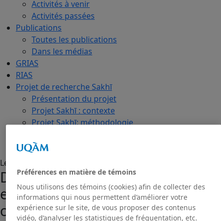
Activités à venir
Activités passées
Publications
Toutes les publications
Dans les médias
GRIAS
RIAS
Projet de recherche Sakhī
Présentation du projet
Projet Sakhī : contexte
Projet Sakhī: méthodologie
Nous joindre
Le CERIAS vous invite
Préférences en matière de témoins
Deux conférences-midi « Chine
Nous utilisons des témoins (cookies) afin de collecter des
et Inde en perspectives
informations qui nous permettent d’améliorer votre
comparatives »
expérience sur le site, de vous proposer des contenus
vidéo, d’analyser les statistiques de fréquentation, etc.