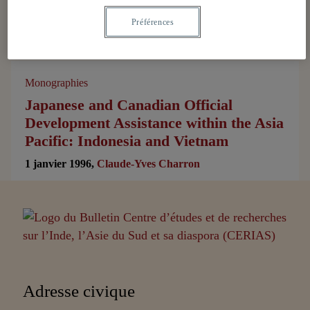
Préférences
Monographies
Japanese and Canadian Official
Development Assistance within the Asia
Pacific: Indonesia and Vietnam
1 janvier 1996,
Claude-Yves Charron
Partenaires
Adresse civique