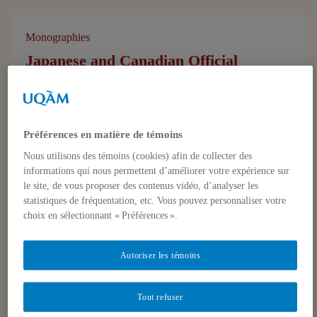
Monographies
Japanese and Canadian Official
Development Assistance within the Asia
Pacific: Indonesia and Vietnam
1 janvier 1996,
Claude-Yves Charron
Préférences en matière de témoins
Nous utilisons des témoins (cookies) afin de collecter des
informations qui nous permettent d’améliorer votre expérience sur
le site, de vous proposer des contenus vidéo, d’analyser les
statistiques de fréquentation, etc. Vous pouvez personnaliser votre
choix en sélectionnant « Préférences ».
Monographies
Japanese and Canadian Official
Autoriser les témoins
Development Assistance within the Asia
Pacific: Indonesia and Vietnam
Tout refuser
1 janvier 1996,
Claude-Yves Charron