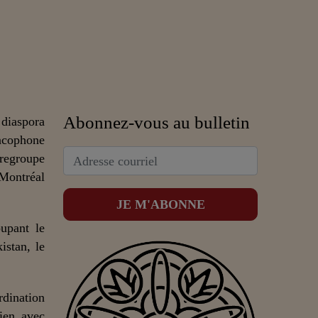
Abonnez-vous au bulletin
 diaspora
ncophone
 regroupe
 Montréal
upant le
istan, le
dination
lien avec