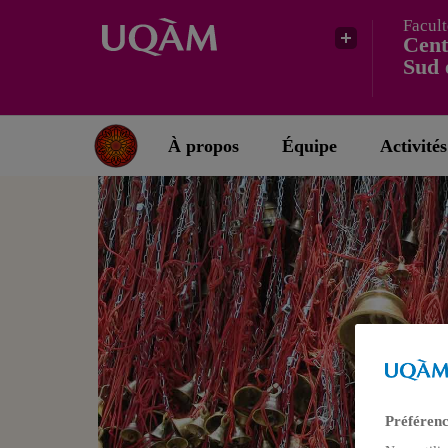
Facult
Cent
Sud 
À propos
Équipe
Activités
Préférenc