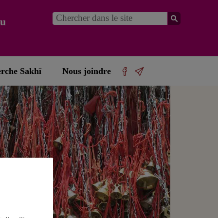
du
erche Sakhī
Nous joindre