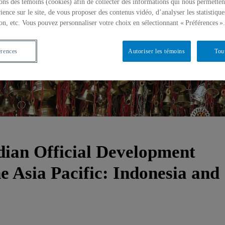
ons des témoins (cookies) afin de collecter des informations qui nous permetten
ience sur le site, de vous proposer des contenus vidéo, d’analyser les statistique
on, etc. Vous pouvez personnaliser votre choix en sélectionnant « Préférences ».
érences
Autoriser les témoins
Tou
ian Official Development
he Asia Pacific: Indonesia and