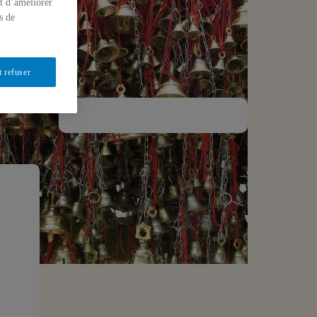
t d’améliorer
s de
t refuser