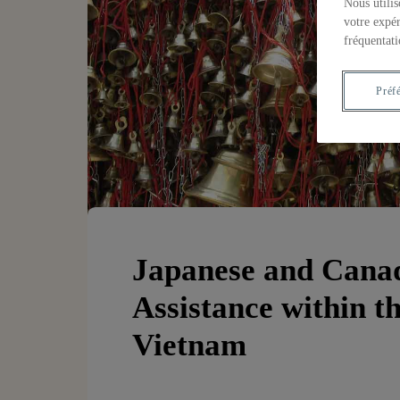
Nous utilis
votre expér
fréquentati
Préf
Japanese and Canad
Assistance within t
Vietnam