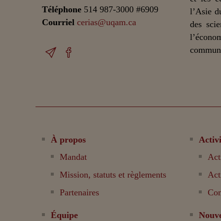
Téléphone
514 987-3000 #6909
l’Asie d
Courriel
cerias@uqam.ca
des scie
l’écono
communic
À propos
Activi
Mandat
Act
Mission, statuts et règlements
Act
Partenaires
Com
Équipe
Nouve