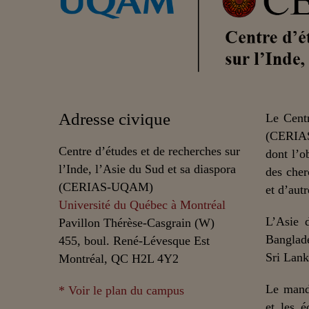
Adresse civique
Le Centr
(CERIAS
Centre d’études et de recherches sur
dont l’o
l’Inde, l’Asie du Sud et sa diaspora
des cher
(CERIAS-UQAM)
et d’autr
Université du Québec à Montréal
L’Asie 
Pavillon Thérèse-Casgrain (W)
Banglade
455, boul. René-Lévesque Est
Sri Lank
Montréal, QC H2L 4Y2
Le mand
* Voir le plan du campus
et les é