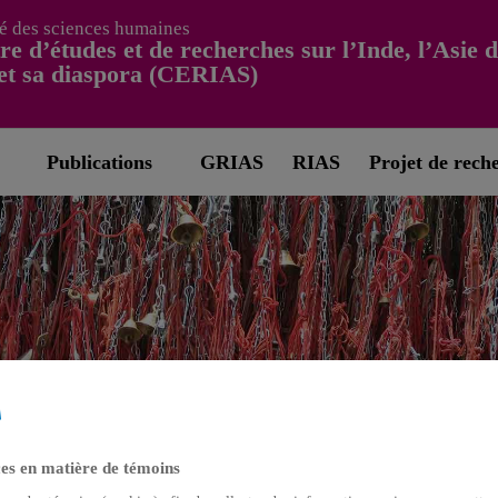
é des sciences humaines
re d’études et de recherches sur l’Inde, l’Asie 
et sa diaspora (CERIAS)
Publications
GRIAS
RIAS
Projet de rech
es en matière de témoins