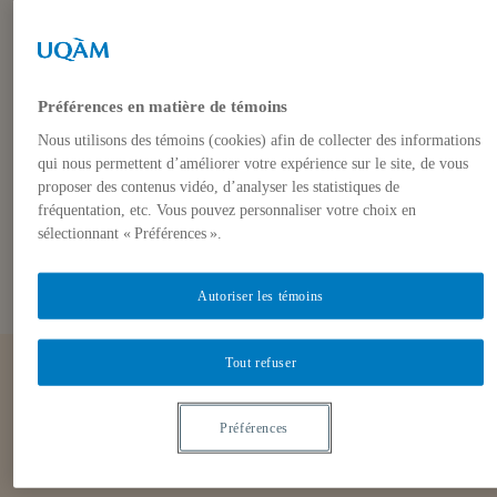
Monographies
Les révolutions agricoles en
perspective
Préférences en matière de témoins
Nous utilisons des témoins (cookies) afin de collecter des informations
Éditions France agricole, 2012, 6 juillet 2012,
Henri
qui nous permettent d’améliorer votre expérience sur le site, de vous
Regnault
proposer des contenus vidéo, d’analyser les statistiques de
fréquentation, etc. Vous pouvez personnaliser votre choix en
sélectionnant « Préférences ».
Autoriser les témoins
Partenaires
Tout refuser
Préférences