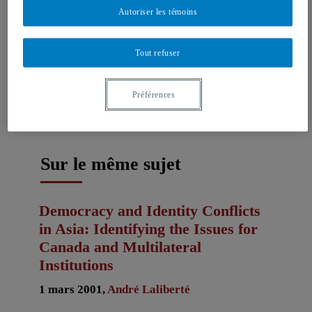
Autoriser les témoins
Auteurs-trices
Tout refuser
André Laliberté
Préférences
Sur le même sujet
Democracy and Identity Conflicts
in Asia: Identifying the Issues for
Canada and Multilateral
Institutions
1 mars 2001,
André Laliberté