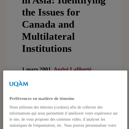
in Asia: Identifying
the Issues for
Canada and
Multilateral
Institutions
1 mars 2001,
André Laliberté
Laliberté, André «Democracy and
Préférences en matière de témoins
Identity Conflicts in Asia: Identifying
the Issues for Canada and Multilateral
Nous utilisons des témoins (cookies) afin de collecter des
informations qui nous permettent d’améliorer votre expérience sur
Institutions» (en coopération avec
le site, de vous proposer des contenus vidéo, d’analyser les
Susan J. Henders, Carole Channer,
statistiques de fréquentation, etc. Vous pouvez personnaliser votre