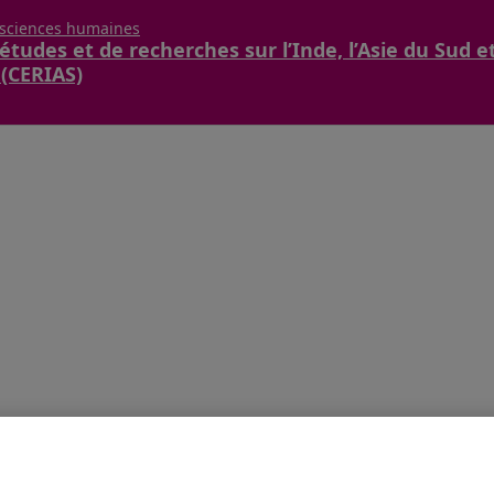
 sciences humaines
études et de recherches sur l’Inde, l’Asie du Sud e
 (CERIAS)