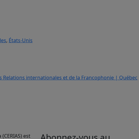
les
,
États-Unis
Abonnez-vous au
a (CERIAS) est