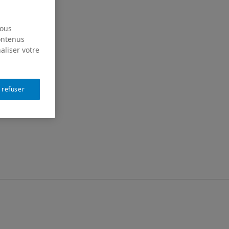
nous
contenus
aliser votre
 refuser