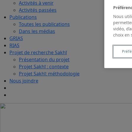
Activités à venir
Préféren
Activités passées
Nous util
Publications
permetten
Toutes les publications
vidéo, d’
Dans les médias
choix en 
GRIAS
RIAS
Préf
Projet de recherche Sakhī
Présentation du projet
Projet Sakhī : contexte
Projet Sakhī: méthodologie
Nous joindre