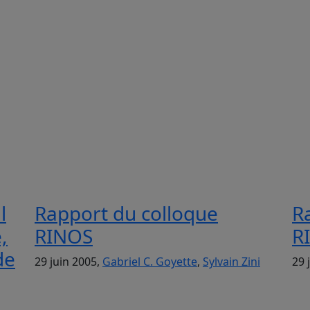
l
Rapport du colloque
R
,
RINOS
R
de
29 juin 2005,
Gabriel C. Goyette
,
Sylvain Zini
29 