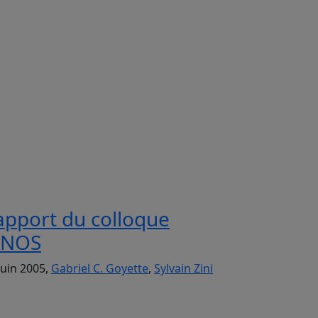
apport du colloque
INOS
juin 2005,
Gabriel C. Goyette
,
Sylvain Zini