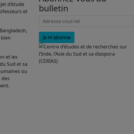
jet d’étude
bulletin
rofesseurs et
 Bangladesh,
, bien
n et les
 du Sud et sa
 humaines ou
, des
ment.