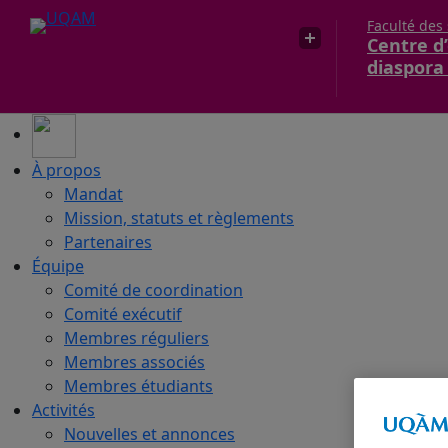
Faculté des
Centre d’
diaspora
À propos
Mandat
Mission, statuts et règlements
Partenaires
Équipe
Comité de coordination
Comité exécutif
Membres réguliers
Membres associés
Membres étudiants
Activités
Nouvelles et annonces