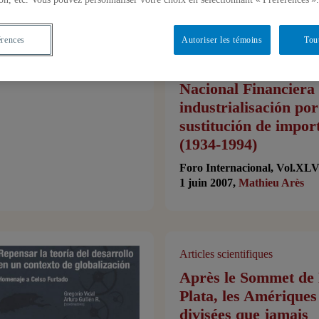
érences
Autoriser les témoins
Tou
Articles scientifiques
El Estado empresari
Nacional Financiera 
industrialisación por
sustitución de impor
(1934-1994)
Foro Internacional, Vol.XLVI
1 juin 2007,
Mathieu Arès
Articles scientifiques
Après le Sommet de
Plata, les Amériques
divisées que jamais