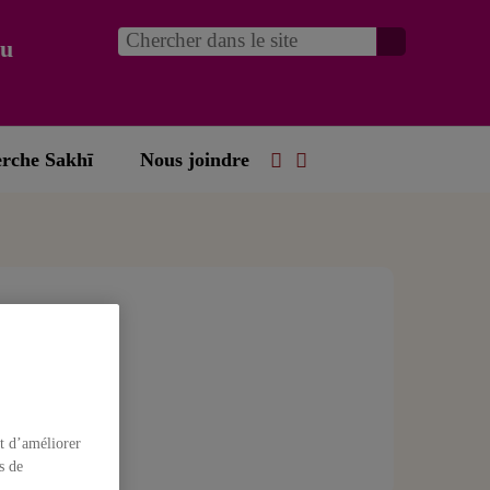
du
erche Sakhī
Nous joindre
 hacia
tencias
 Turcotte
t d’améliorer
s de