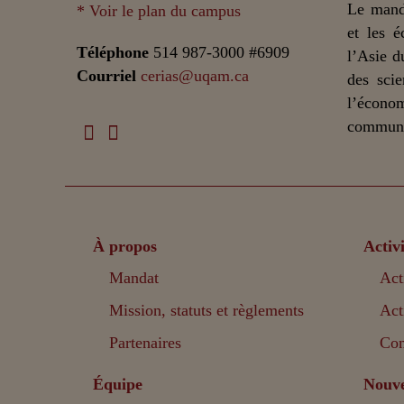
Le mand
* Voir le plan du campus
et les é
Téléphone
514 987-3000 #6909
l’Asie d
Courriel
cerias@uqam.ca
des scie
l’écono
communic
À propos
Activi
Mandat
Act
Mission, statuts et règlements
Act
Partenaires
Com
Équipe
Nouve