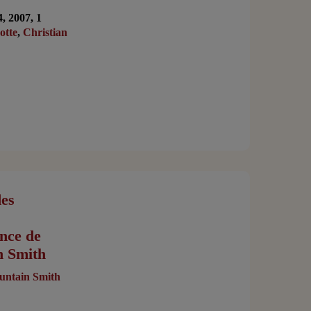
4, 2007, 1
otte
,
Christian
es
ence de
n Smith
untain Smith