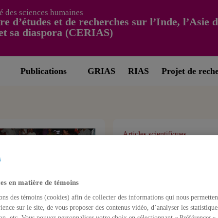
é des sciences humaines
re d’études et de recherches sur l’Inde, l’Asie 
et sa diaspora (CERIAS)
Publications
GRIAS
RIAS
Projet de rech
Articles scientifiques
La politica de Brasil
sudamérica: entre
voluntarismo y resis
es en matière de témoins
1 septembre 2008,
Sylvain F.
ons des témoins (cookies) afin de collecter des informations qui nous permetten
ience sur le site, de vous proposer des contenus vidéo, d’analyser les statistique
on, etc. Vous pouvez personnaliser votre choix en sélectionnant « Préférences ».