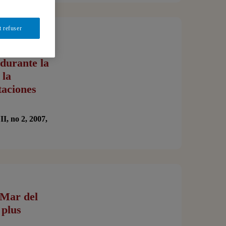
t refuser
o:
durante la
 la
taciones
I, no 2, 2007,
 Mar del
 plus