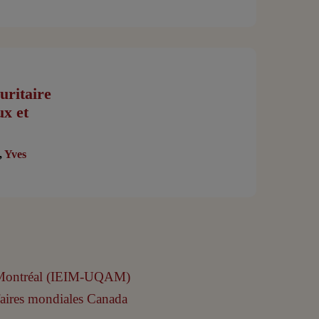
uritaire
ux et
,
Yves