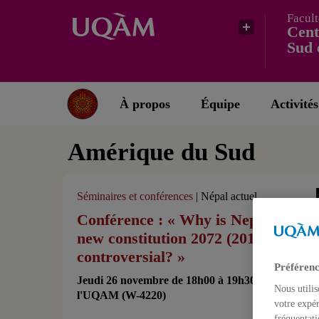
Facult
Cent
Sud 
À propos
Équipe
Activités
Amérique du Sud
Séminaires et conférences
| Népal actuel
Conférence : « Why is Nepal’s
new constitution 2072 (2015)
controversial? »
Préférenc
Jeudi 26 novembre de 18h00 à 19h30 , à
Nous utilis
l'UQAM (W-4220)
votre expér
fréquentati