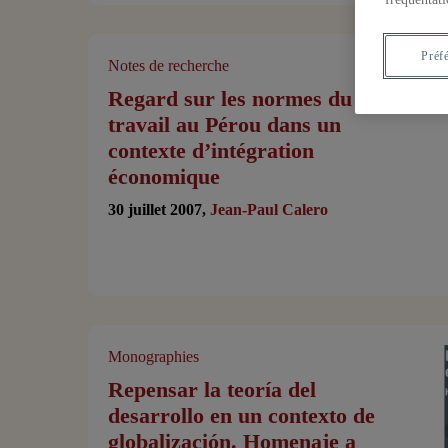
Préf
Notes de recherche
Regard sur les normes du
travail au Pérou dans un
contexte d’intégration
économique
30 juillet 2007,
Jean-Paul Calero
Monographies
Repensar la teoría del
desarrollo en un contexto de
globalización. Homenaje a