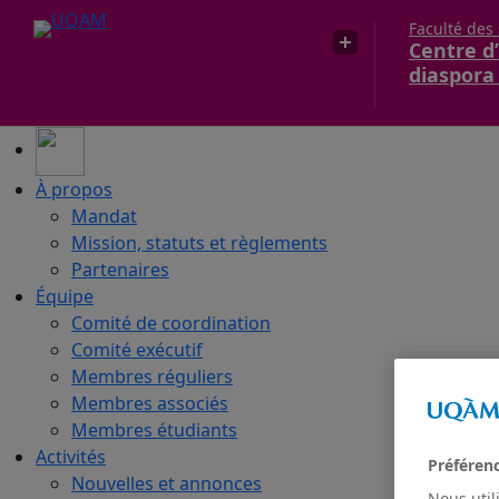
Faculté des
Centre d’
diaspora
À propos
Mandat
Mission, statuts et règlements
Partenaires
Équipe
Comité de coordination
Comité exécutif
Membres réguliers
Membres associés
Membres étudiants
Activités
Préféren
Nouvelles et annonces
Nous util