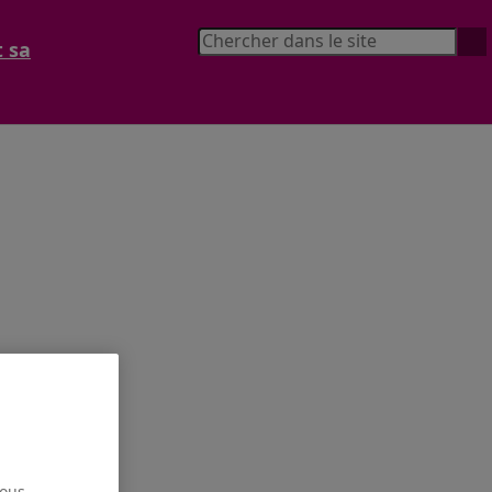
t sa
nous