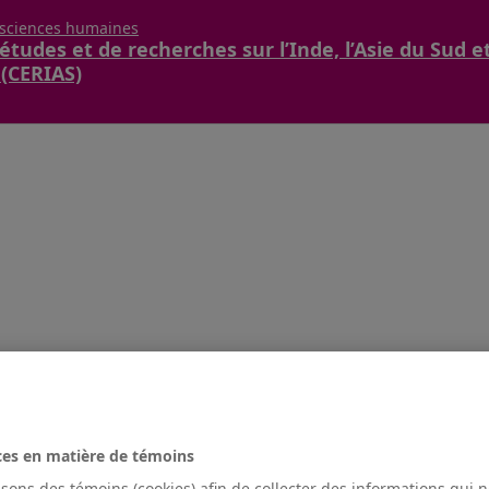
 sciences humaines
études et de recherches sur l’Inde, l’Asie du Sud e
 (CERIAS)
ces en matière de témoins
isons des témoins (cookies) afin de collecter des informations qui 