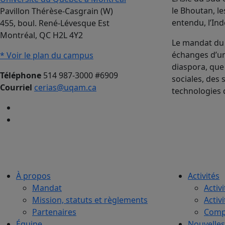
le Bhoutan, le
Pavillon Thérèse-Casgrain (W)
entendu, l’Ind
455, boul. René-Lévesque Est
Montréal, QC H2L 4Y2
Le mandat du 
échanges d’uni
* Voir le plan du campus
diaspora, que
Téléphone
514 987-3000 #6909
sociales, des 
Courriel
cerias@uqam.ca
technologies 
À propos
Activités
Mandat
Activi
Mission, statuts et règlements
Activ
Partenaires
Compt
Équipe
Nouvelles