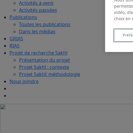
Activités à venir
permetten
Activités passées
vidéo, d’
Publications
choix en 
Toutes les publications
Dans les médias
Préf
GRIAS
RIAS
Projet de recherche Sakhī
Présentation du projet
Projet Sakhī : contexte
Projet Sakhī: méthodologie
Nous joindre