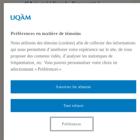
d’Asie méridionale disposerait à
horizon 2025 de 220 à 250 ogives :
une volumétrie considérable faisant
dire aux experts en question atomique
Préférences en matière de témoins
que le Pakistan serait alors à la tête du
Nous utilisons des témoins (cookies) afin de collecter des informations
5e arsenal nucléaire militaire de la
qui nous permettent d’améliorer votre expérience sur le site, de vous
proposer des contenus vidéo, d’analyser les statistiques de
planète.
fréquentation, etc. Vous pouvez personnaliser votre choix en
sélectionnant « Préférences ».
Un semestre plus tôt, à l’issue d’une
visite sur le principal site nucléaire
Autoriser les témoins
civil pakistanais (banlieue ouest de
Karachi), M. Yukiya Amana, le
Tout refuser
Directeur général de l’Agence
internationale de l’énergie atomique
Préférences
(AIEA) déclarait devant ses hôtes que
les installations visitées (notamment