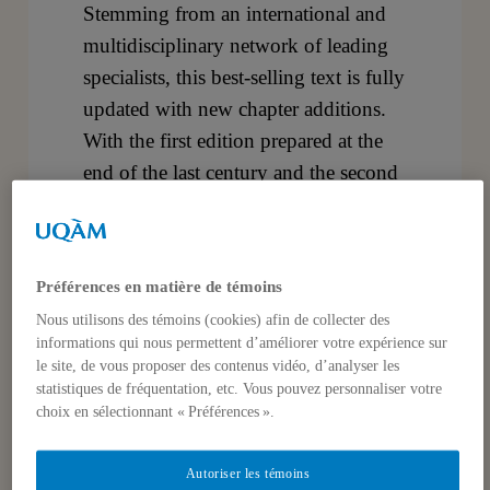
Stemming from an international and
multidisciplinary network of leading
specialists, this best-selling text is fully
updated with new chapter additions.
With the first edition prepared at the
end of the last century and the second
edition adding inter-regional relations,
this new edition focuses on competing
models of regional cooperation within
Préférences en matière de témoins
a multipolar world and the role of
Nous utilisons des témoins (cookies) afin de collecter des
European Union.
informations qui nous permettent d’améliorer votre expérience sur
le site, de vous proposer des contenus vidéo, d’analyser les
This new edition offers:
statistiques de fréquentation, etc. Vous pouvez personnaliser votre
– A comparative analysis of regional
choix en sélectionnant « Préférences ».
cooperation and of both US-centred
and EU-centred interregionalism.
Autoriser les témoins