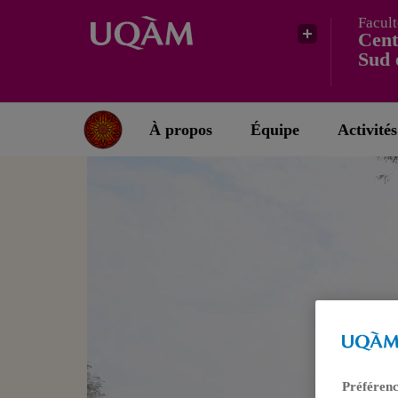
Facult
Cent
Sud 
À propos
Équipe
Activités
Préférenc