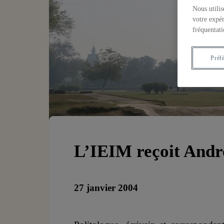
Nous utilis
votre expér
fréquentati
Préf
L’IEIM reçoit Andr
27 janvier 2004