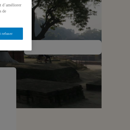
t d’améliorer
s de
t refuser