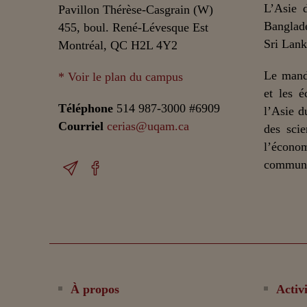
L’Asie 
Pavillon Thérèse-Casgrain (W)
Banglade
455, boul. René-Lévesque Est
Sri Lank
Montréal, QC H2L 4Y2
Le mand
* Voir le plan du campus
et les é
Téléphone
514 987-3000 #6909
l’Asie d
Courriel
cerias@uqam.ca
des scie
l’écono
communic
À propos
Activi