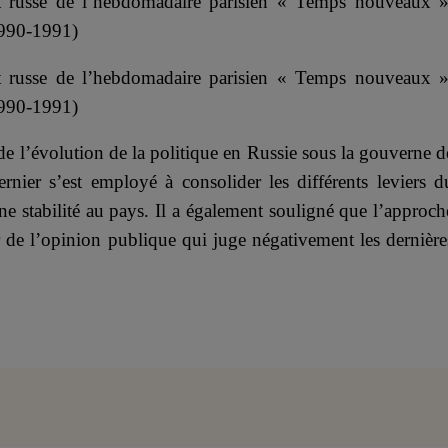
nt russe de l’hebdomadaire parisien « Temps nouveaux »
1990-1991)
nt russe de l’hebdomadaire parisien « Temps nouveaux »
1990-1991)
de l’évolution de la politique en Russie sous la gouverne d
nier s’est employé à consolider les différents leviers d
ine stabilité au pays. Il a également souligné que l’approch
 de l’opinion publique qui juge négativement les dernière