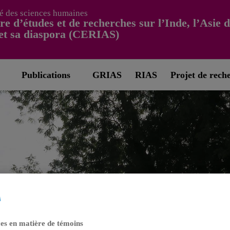
é des sciences humaines
re d’études et de recherches sur l’Inde, l’Asie 
et sa diaspora (CERIAS)
Publications
GRIAS
RIAS
Projet de rech
es en matière de témoins