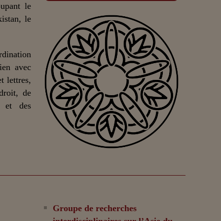
upant le
istan, le
dination
lien avec
 lettres,
droit, de
n et des
Groupe de recherches
interdisciplinaires sur l’Asie du