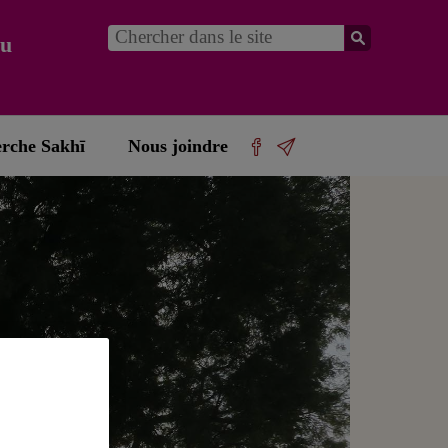
du
erche Sakhī
Nous joindre