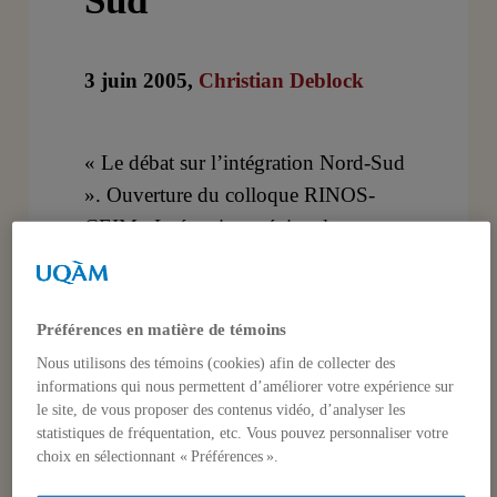
Sud
3 juin 2005,
Christian Deblock
« Le débat sur l’intégration Nord-Sud
». Ouverture du colloque RINOS-
CEIM : Intégrations régionales et
stratégies de développement : les
relations Nord-Sud dans l’Euromed,
les Amériques et l’Asie. Montréal 1-3
Préférences en matière de témoins
juin 2005
Nous utilisons des témoins (cookies) afin de collecter des
informations qui nous permettent d’améliorer votre expérience sur
le site, de vous proposer des contenus vidéo, d’analyser les
statistiques de fréquentation, etc. Vous pouvez personnaliser votre
choix en sélectionnant « Préférences ».