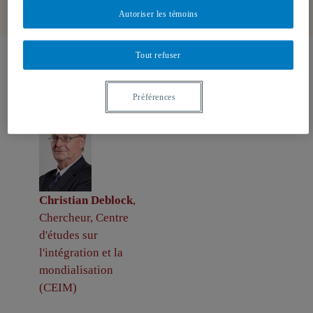
Autoriser les témoins
Tout refuser
Auteurs-trices
Préférences
Christian Deblock
,
Chercheur, Centre
d'études sur
l'intégration et la
mondialisation
(CEIM)