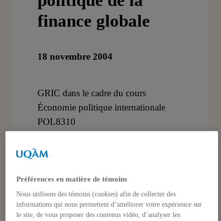
politique de la
finance globale
18 novembre 2004
GRIC dans le cadre du cours
Économie politique internationale
POL8310
DATE: 18 novembre 2004 – à partir
de 18h
Préférences en matière de témoins
LIEU: Local A-3316, Pavillon
Nous utilisons des témoins (cookies) afin de collecter des
Hubert-Aquin
informations qui nous permettent d’améliorer votre expérience sur
le site, de vous proposer des contenus vidéo, d’analyser les