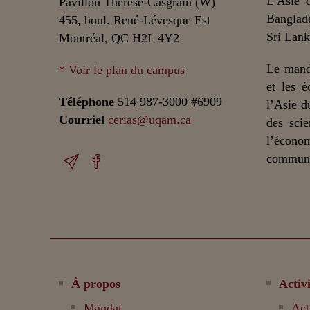
L’Asie 
Pavillon Thérèse-Casgrain (W)
Banglade
455, boul. René-Lévesque Est
Sri Lank
Montréal, QC H2L 4Y2
Le mand
* Voir le plan du campus
et les é
Téléphone
514 987-3000 #6909
l’Asie d
Courriel
cerias@uqam.ca
des scie
l’écono
communic
À propos
Activi
Mandat
Act