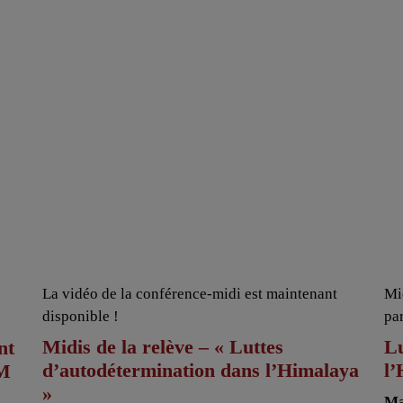
La vidéo de la conférence-midi est maintenant
Mi
disponible !
pa
Midis de la relève – « Luttes
Lu
nt
d’autodétermination dans l’Himalaya
l
AM
»
Ma