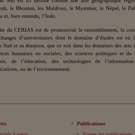
du Sud est ici définie comme une aire géographique regro
sh, le Bhoutan, les Maldives, le Myanmar, le Népal, le Pak
a et, bien entendu, l’Inde.
at du CERIAS est de promouvoir le rassemblement, la coor
changes d’universitaires dont le domaine d’études est en 
u Sud et sa diaspora, que ce soit dans les domaines des arts et
nces humaines ou sociales, des sciences politiques et du 
mie, de l’éducation, des technologies de l’informatio
ations, ou de l’environnement.
tés
Publications
ivités à venir
Toutes les publications