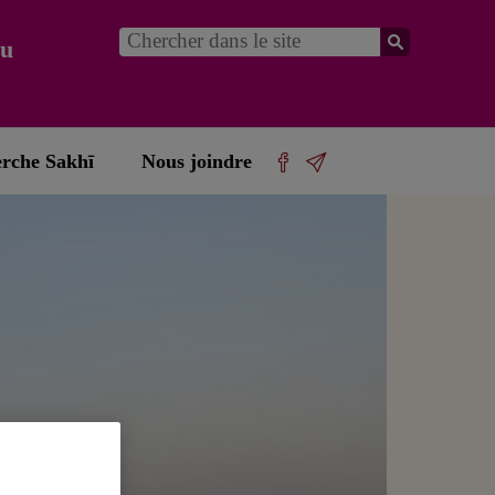
du
erche Sakhī
Nous joindre