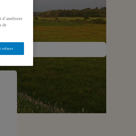
t d’améliorer
s de
t refuser