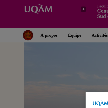
Facult
Cent
Sud 
À propos
Équipe
Activités