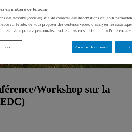
es en matière de témoins
ons des témoins (cookies) afin de collecter des informations qui nous permetten
ience sur le site, de vous proposer des contenus vidéo, d’analyser les statistique
on, etc. Vous pouvez personnaliser votre choix en sélectionnant « Préférences ».
érences
Autoriser les témoins
Tou
férence/Workshop sur la
(PEDC)