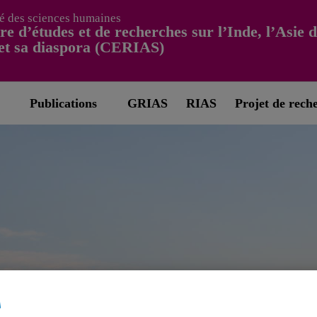
é des sciences humaines
re d’études et de recherches sur l’Inde, l’Asie 
et sa diaspora (CERIAS)
Publications
GRIAS
RIAS
Projet de rech