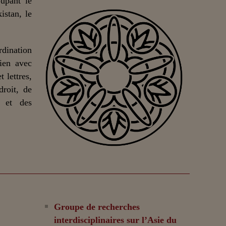
upant le
istan, le
dination
lien avec
 lettres,
droit, de
n et des
Groupe de recherches
interdisciplinaires sur l’Asie du