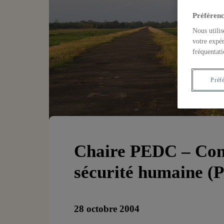
Préférenc
Nous utilis
votre expér
fréquentati
Préf
Chaire PEDC – Con
sécurité humaine 
28 octobre 2004