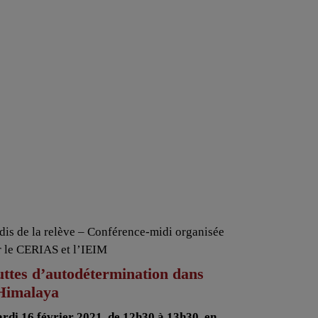
dis de la relève – Conférence-midi organisée
r le CERIAS et l’IEIM
ttes d’autodétermination dans
’Himalaya
rdi 16 février 2021, de 12h30 à 13h30, en