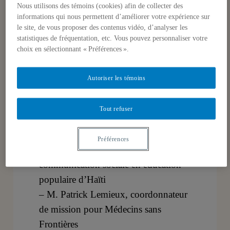
Nous utilisons des témoins (cookies) afin de collecter des
informations qui nous permettent d’améliorer votre expérience sur
Maître de cérémonie : M. Dorval
le site, de vous proposer des contenus vidéo, d’analyser les
Brunelle, directeur de l’Observatoire
statistiques de fréquentation, etc. Vous pouvez personnaliser votre
choix en sélectionnant « Préférences ».
des Amériques
Conférenciers :
Autoriser les témoins
– M. Donald Cuccioletta, Professeur
d’histoire à la New York State
Tout refuser
University ;
– M. Joseph Georges, directeur de la
Préférences
Société d’animation et de
communication sociale en éducation
populaire d’Haïti
– M. Patrick Lemieux, coordonnateur
de mission pour Médecins sans
Frontières