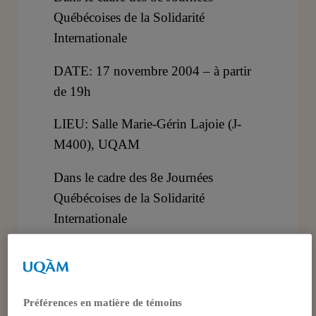
Québécoises de la Solidarité
Internationale
DATE: 17 novembre 2004 – à partir
de 19h
LIEU: Salle Marie-Gérin Lajoie (J-
M400), UQAM
Dans le cadre des 8e Journées
Québécoises de la Solidarité
Internationale
La militarisation : une solution pour la
paix Une conférence et discussion 17
novembre 2004, à 19h Salle Marie-
Préférences en matière de témoins
Gérin Lajoie, UQAM Accès libre