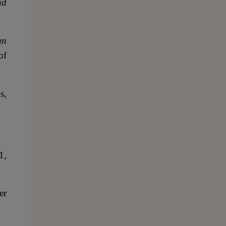
nd
gn
of
s,
1,
er