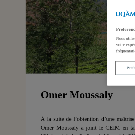
Préférenc
Nous utilis
votre expér
fréquentati
Préf
Omer Moussaly
À la suite de l’obtention d’une maîtris
Omer Moussaly a joint le CEIM en tant