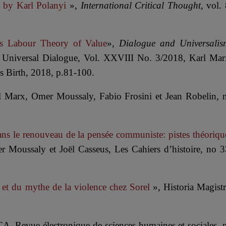
by Karl Polanyi
»,
International Critical Thought
, vol. 
x’s Labour Theory of Value
»,
Dialogue and Universalis
or Universal Dialogue, Vol. XXVIII No. 3/2018, Karl Mar
s Birth, 2018, p.81-100.
l Marx, Omer Moussaly, Fabio Frosini et Jean Robelin, 
ans le renouveau de la pensée communiste: pistes théoriqu
r Moussaly et Joël Casseus, Les Cahiers d’histoire, no 3
s et du mythe de la violence chez Sorel
», Historia Magistr
, Revue électronique de sciences humaines et sociales, 