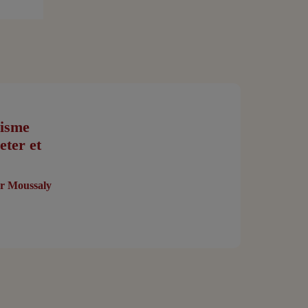
lisme
ter et
r Moussaly