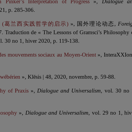
n Pinker’s Interpretation of Progress
»,
Dialogue a
021, p. 285-306.
de qi shi (葛兰西实践哲学的启示)
», 国外理论动态,
Forei
7. Traduction de « The Lessons of Gramsci’s Philosophy 
ol. 30 no 1, hiver 2020, p. 119-138.
 des mouvements sociaux au Moyen-Orient
», InteraXXIon
 wébérien
», Klēsis | 48, 2020, novembre, p. 59-88.
phy of Praxis
»,
Dialogue and Universalism
, vol. 30 no 
ilosophy
»,
Dialogue and Universalism
, vol. 29 no 1, hiv