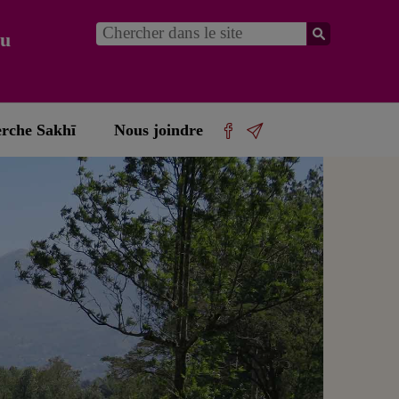
du
erche Sakhī
Nous joindre