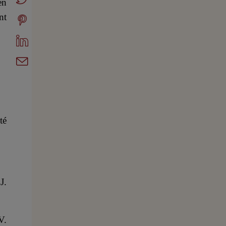
en
nt
té
J.
V.