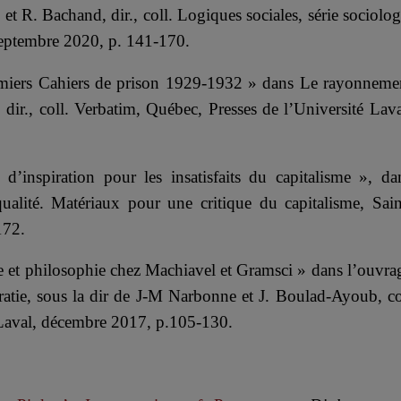
 R. Bachand, dir., coll. Logiques sociales, série sociolog
 septembre 2020, p. 141-170.
emiers Cahiers de prison 1929-1932 » dans Le rayonneme
 dir., coll. Verbatim, Québec, Presses de l’Université Lava
’inspiration pour les insatisfaits du capitalisme », da
ualité. Matériaux pour une critique du capitalisme, Sain
172.
e et philosophie chez Machiavel et Gramsci » dans l’ouvra
ratie, sous la dir de J-M Narbonne et J. Boulad-Ayoub, co
é Laval, décembre 2017, p.105-130.