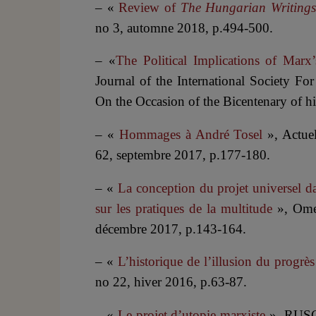
– «
Review of
The Hungarian Writings
no 3, automne 2018, p.494-500.
– «
The Political Implications of Mar
Journal of the International Society F
On the Occasion of the Bicentenary of hi
– «
Hommages à André Tosel
», Actue
62, septembre 2017, p.177-180.
– «
La conception du projet universel d
sur les pratiques de la multitude
», Ome
décembre 2017, p.143-164.
– «
L’historique de l’illusion du progrè
no 22, hiver 2016, p.63-87.
– «
Le projet d’utopie marxiste
», RUSCA