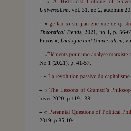
– «
A Historicist Critique of Steve
Universalism
, vol. 31, no 2, automne 2
– «
ge lan xi shi jian zhe xue 
Theoretical Trends
, 2021, no 1, p. 56-6
Praxis »,
Dialogue and Universalism
, v
– «
Éléments pour une analyse marxiste
No 1 (2021), p. 41-57.
– «
La révolution passive du capitalisme
– «
The Lessons of Gramsci’s Philoso
hiver 2020, p.119-138.
– «
Perennial Questions of Political Ph
2019, p.85-104.