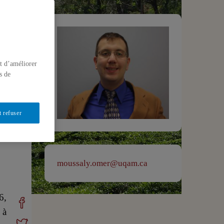
t d’améliorer
s de
t refuser
moussaly.omer@uqam.ca
6,
 à