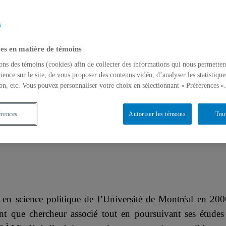
es en matière de témoins
ons des témoins (cookies) afin de collecter des informations qui nous permetten
ience sur le site, de vous proposer des contenus vidéo, d’analyser les statistique
on, etc. Vous pouvez personnaliser votre choix en sélectionnant « Préférences ».
érences
Autoriser les témoins
Tou
e en science politique de l’Université de Montréal en 200
 que chercheur associé tout en poursuivant ses études