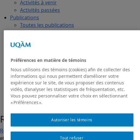
Activités à venir
Activités passées
Publications
Toutes les publications
Dans les médias
GRIAS
RIAS
Projet de recherche Sakhī
Préférences en matière de témoins
Présentation du projet
Nous utilisons des témoins (cookies) afin de collecter des
Projet Sakhī : contexte
informations qui nous permettent d’améliorer votre
Projet Sakhī: méthodologie
expérience sur le site, de vous proposer des contenus
Nous joindre
vidéo, d’analyser les statistiques de fréquentation, etc.
Vous pouvez personnaliser votre choix en sélectionnant
« Préférences ».
Revue
Autoriser les témoins
Revue
| Coordonné par Shagufta Bhangu, Clémence Jullien
et Fabien Provost
Tout refuser