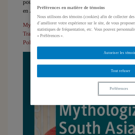
pouvoir des sociétés contemporaines
Préférences en matière de témoins
en Asie du Sud ?
Nous utilisons des témoins (cookies) afin de collecter de
d’améliorer votre expérience sur le site, de vous proposer
Mythologizing in South Asian
statistiques de fréquentation, etc. Vous pouvez personnali
Traditions: Myth, Gender, Power, and
« Préférences ».
Politics | SpringerLink
Autoriser les témoi
Tout refuser
Préférences