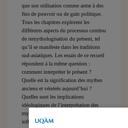
que son utilisation comme arme à des
fins de pouvoir ou de gain politique.
Tous les chapitres explorent les
différents aspects du processus continu
de remythologisation du présent, tel
qu’il se manifeste dans les traditions
sud-asiatiques. Les essais de ce recueil
répondent à la même question :
comment interpréter le présent ?
Quelle est la signification des mythes
anciens et vénérés aujourd’hui ?
Quelles sont les implications
idéologiques de l’interprétation des
mythes et comment reflètent-elles et
influencent-elles les structures de