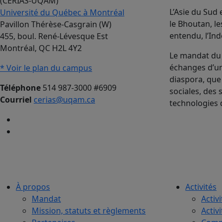
(CERIAS-UQAM)
L’Asie du Sud
Université du Québec à Montréal
le Bhoutan, le
Pavillon Thérèse-Casgrain (W)
entendu, l’Ind
455, boul. René-Lévesque Est
Montréal, QC H2L 4Y2
Le mandat du 
échanges d’uni
* Voir le plan du campus
diaspora, que
Téléphone
514 987-3000 #6909
sociales, des 
Courriel
cerias@uqam.ca
technologies 
À propos
Activités
Mandat
Activi
Mission, statuts et règlements
Activ