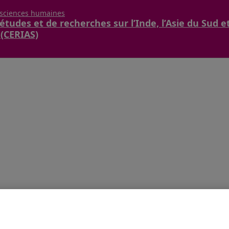
 sciences humaines
études et de recherches sur l’Inde, l’Asie du Sud e
 (CERIAS)