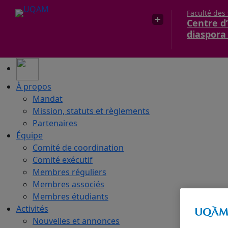
Faculté des
Centre d’
diaspora
À propos
Mandat
Mission, statuts et règlements
Partenaires
Équipe
Comité de coordination
Comité exécutif
Membres réguliers
Membres associés
Membres étudiants
Activités
Nouvelles et annonces