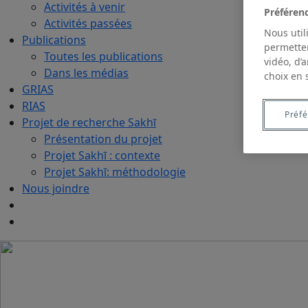
Activités à venir
Préféren
Activités passées
Nous util
Publications
permetten
Toutes les publications
vidéo, d’
Dans les médias
choix en 
GRIAS
RIAS
Préf
Projet de recherche Sakhī
Présentation du projet
Projet Sakhī : contexte
Projet Sakhī: méthodologie
Nous joindre