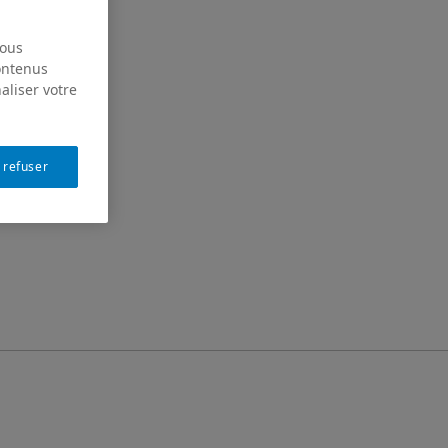
nous
contenus
aliser votre
 refuser