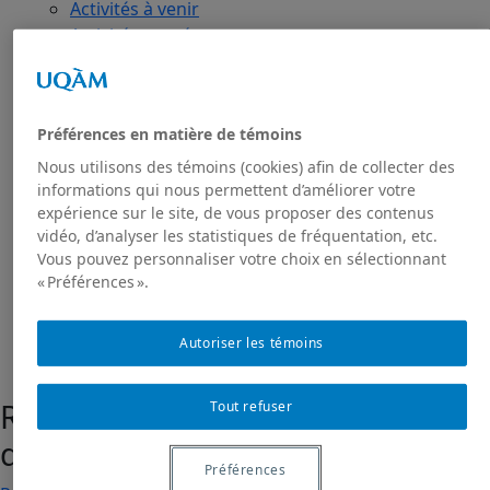
Activités à venir
Activités passées
Publications
Toutes les publications
Dans les médias
Préférences en matière de témoins
GRIAS
RIAS
Nous utilisons des témoins (cookies) afin de collecter des
informations qui nous permettent d’améliorer votre
Projet de recherche Sakhī
expérience sur le site, de vous proposer des contenus
Présentation du projet
vidéo, d’analyser les statistiques de fréquentation, etc.
Projet Sakhī : contexte
Vous pouvez personnaliser votre choix en sélectionnant
Projet Sakhī: méthodologie
« Préférences ».
Nous joindre
Autoriser les témoins
Recensions d'articles et
Tout refuser
d'ouvrages
Préférences