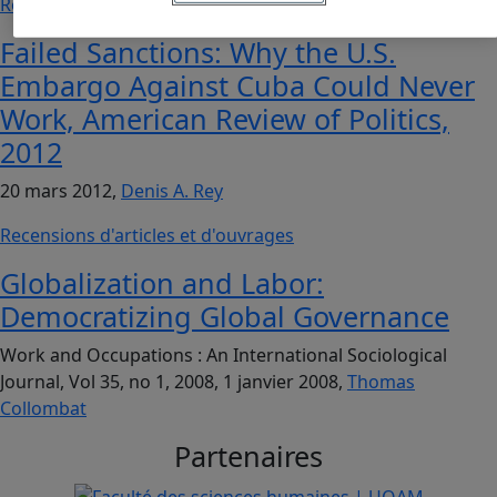
Recensions d'articles et d'ouvrages
Failed Sanctions: Why the U.S.
Embargo Against Cuba Could Never
Work, American Review of Politics,
2012
20 mars 2012,
Denis A. Rey
Recensions d'articles et d'ouvrages
Globalization and Labor:
Democratizing Global Governance
Work and Occupations : An International Sociological
Journal, Vol 35, no 1, 2008, 1 janvier 2008,
Thomas
Collombat
Partenaires