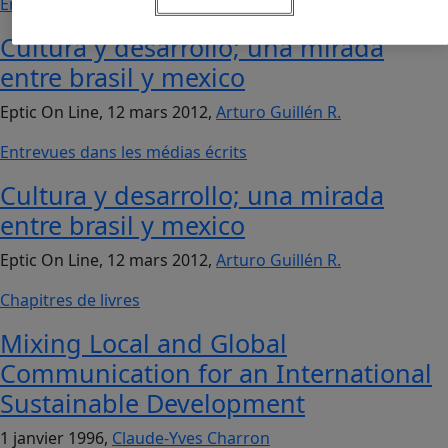
Entrevues dans les médias écrits
Cultura y desarrollo; una mirada
entre brasil y mexico
Eptic On Line, 12 mars 2012,
Arturo Guillén R.
Entrevues dans les médias écrits
Cultura y desarrollo; una mirada
entre brasil y mexico
Eptic On Line, 12 mars 2012,
Arturo Guillén R.
Chapitres de livres
Mixing Local and Global
Communication for an International
Sustainable Development
1 janvier 1996,
Claude-Yves Charron