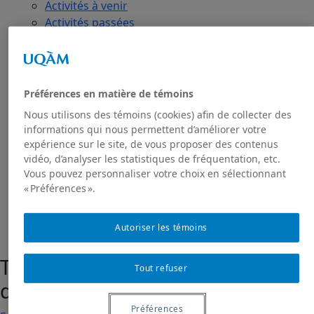
Activités à venir
Activités passées
Publications
Toutes les publications
Dans les médias
GRIAS
Préférences en matière de témoins
RIAS
Nous utilisons des témoins (cookies) afin de collecter des
Projet de recherche Sakhī
informations qui nous permettent d’améliorer votre
Présentation du projet
expérience sur le site, de vous proposer des contenus
Projet Sakhī : contexte
vidéo, d’analyser les statistiques de fréquentation, etc.
Projet Sakhī: méthodologie
Vous pouvez personnaliser votre choix en sélectionnant
« Préférences ».
Nous joindre
Autoriser les témoins
Technologies de l'information et
Tout refuser
des communications
Préférences